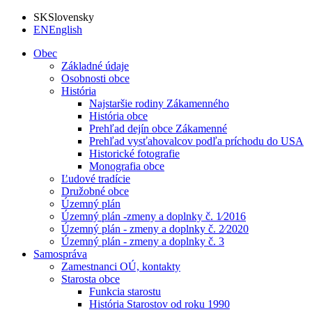
SK
Slovensky
EN
English
Obec
Základné údaje
Osobnosti obce
História
Najstaršie rodiny Zákamenného
História obce
Prehľad dejín obce Zákamenné
Prehľad vysťahovalcov podľa príchodu do USA
Historické fotografie
Monografia obce
Ľudové tradície
Družobné obce
Územný plán
Územný plán -zmeny a doplnky č. 1⁄2016
Územný plán - zmeny a doplnky č. 2⁄2020
Územný plán - zmeny a doplnky č. 3
Samospráva
Zamestnanci OÚ, kontakty
Starosta obce
Funkcia starostu
História Starostov od roku 1990