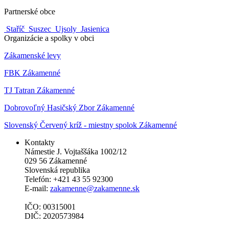
Partnerské obce
Staříč
Suszec
Ujsoly
Jasienica
Organizácie a spolky v obci
Zákamenské levy
FBK Zákamenné
TJ Tatran Zákamenné
Dobrovoľný Hasičský Zbor Zákamenné
Slovenský Červený kríž - miestny spolok Zákamenné
Kontakty
Námestie J. Vojtaššáka 1002/12
029 56 Zákamenné
Slovenská republika
Telefón: +421 43 55 92300
E-mail:
zakamenne@zakamenne.sk
IČO: 00315001
DIČ: 2020573984