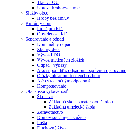
Tlačivá OU
Úprava hrobových miest
Služby obce
Hroby bez zmlúv
Kultúrny dom
Prenájom KD
Obsadenosť KD
Separovanie a odpad
Komunálny odpad
Zberný dvor
Vývoz PDO
Vývoz triedených zložiek
Odpad - výkazy
Ako si poradiť s odpadom - správne separovanie
Otázky ohľadom triedeného zberu
A čo s vianočným odpadom?
Kompostovanie
Občianska vybavenosť
Školstvo
Základná škola s materskou školou
Základná umelecká škola
Zdravotníctvo
Domov sociálnych služieb
Pošta
Duchovný život