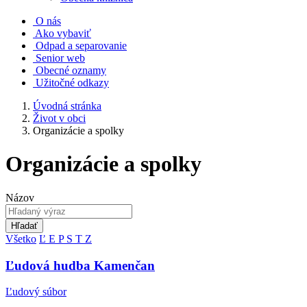
O nás
Ako vybaviť
Odpad a separovanie
Senior web
Obecné oznamy
Užitočné odkazy
Úvodná stránka
Život v obci
Organizácie a spolky
Organizácie a spolky
Názov
Hľadať
Všetko
Ľ
E
P
S
T
Z
Ľudová hudba Kamenčan
Ľudový súbor