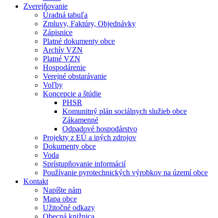
Zverejňovanie
Úradná tabuľa
Zmluvy, Faktúry, Objednávky
Zápisnice
Platné dokumenty obce
Archív VZN
Platné VZN
Hospodárenie
Verejné obstarávanie
Voľby
Koncepcie a štúdie
PHSR
Komunitný plán sociálnych služieb obce
Zákamenné
Odpadové hospodárstvo
Projekty z EÚ a iných zdrojov
Dokumenty obce
Voda
Sprístupňovanie informácií
Používanie pyrotechnických výrobkov na území obce
Kontakt
Napíšte nám
Mapa obce
Užitočné odkazy
Obecná knižnica