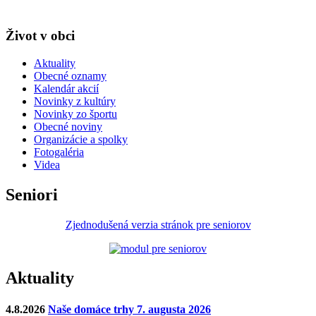
Život v obci
Aktuality
Obecné oznamy
Kalendár akcií
Novinky z kultúry
Novinky zo športu
Obecné noviny
Organizácie a spolky
Fotogaléria
Videa
Seniori
Zjednodušená verzia stránok pre seniorov
Aktuality
4.8.2026
Naše domáce trhy 7. augusta 2026