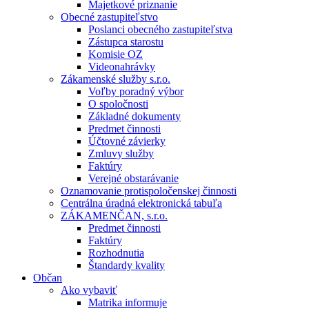
Majetkové priznanie
Obecné zastupiteľstvo
Poslanci obecného zastupiteľstva
Zástupca starostu
Komisie OZ
Videonahrávky
Zákamenské služby s.r.o.
Voľby poradný výbor
O spoločnosti
Základné dokumenty
Predmet činnosti
Účtovné závierky
Zmluvy služby
Faktúry
Verejné obstarávanie
Oznamovanie protispoločenskej činnosti
Centrálna úradná elektronická tabuľa
ZÁKAMENČAN, s.r.o.
Predmet činnosti
Faktúry
Rozhodnutia
Štandardy kvality
Občan
Ako vybaviť
Matrika informuje