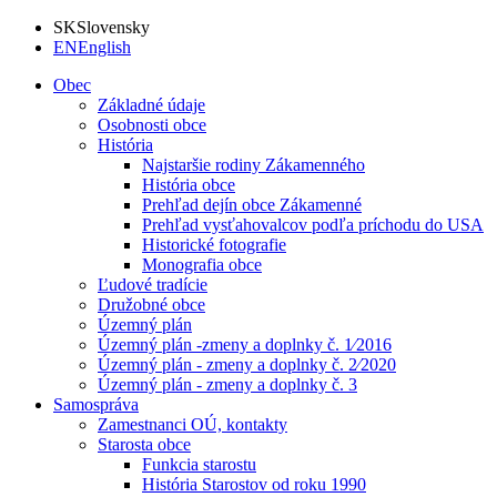
SK
Slovensky
EN
English
Obec
Základné údaje
Osobnosti obce
História
Najstaršie rodiny Zákamenného
História obce
Prehľad dejín obce Zákamenné
Prehľad vysťahovalcov podľa príchodu do USA
Historické fotografie
Monografia obce
Ľudové tradície
Družobné obce
Územný plán
Územný plán -zmeny a doplnky č. 1⁄2016
Územný plán - zmeny a doplnky č. 2⁄2020
Územný plán - zmeny a doplnky č. 3
Samospráva
Zamestnanci OÚ, kontakty
Starosta obce
Funkcia starostu
História Starostov od roku 1990