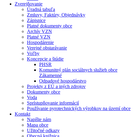
Zverejňovanie
Úradná tabuľa
Zmluvy, Faktúry, Objednávky
Zápisnice
Platné dokumenty obce
Archív VZN
Platné VZN
Hospodárenie
Verejné obstarávanie
Voľby
Koncepcie a štúdie
PHSR
Komunitný plán sociálnych služieb obce
Zákamenné
Odpadové hospodárstvo
Projekty z EÚ a iných zdrojov
Dokumenty obce
Voda
Sprístupňovanie informácií
Používanie pyrotechnických výrobkov na území obce
Kontakt
Napíšte nám
Mapa obce
Užitočné odkazy
Obecná knižnica