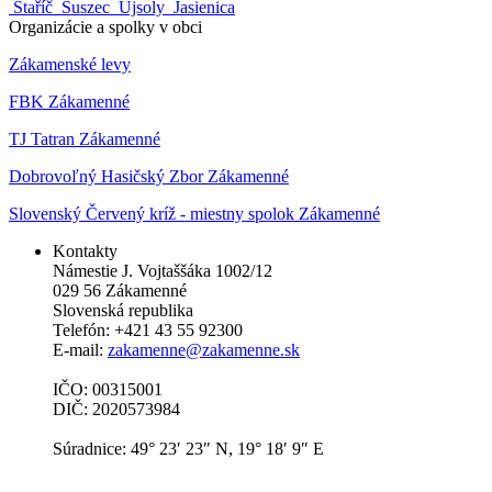
Staříč
Suszec
Ujsoly
Jasienica
Organizácie a spolky v obci
Zákamenské levy
FBK Zákamenné
TJ Tatran Zákamenné
Dobrovoľný Hasičský Zbor Zákamenné
Slovenský Červený kríž - miestny spolok Zákamenné
Kontakty
Námestie J. Vojtaššáka 1002/12
029 56 Zákamenné
Slovenská republika
Telefón: +421 43 55 92300
E-mail:
zakamenne@zakamenne.sk
IČO: 00315001
DIČ: 2020573984
Súradnice: 49° 23′ 23″ N, 19° 18′ 9″ E