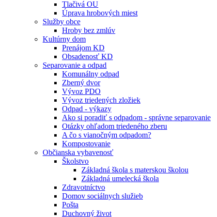
Tlačivá OU
Úprava hrobových miest
Služby obce
Hroby bez zmlúv
Kultúrny dom
Prenájom KD
Obsadenosť KD
Separovanie a odpad
Komunálny odpad
Zberný dvor
Vývoz PDO
Vývoz triedených zložiek
Odpad - výkazy
Ako si poradiť s odpadom - správne separovanie
Otázky ohľadom triedeného zberu
A čo s vianočným odpadom?
Kompostovanie
Občianska vybavenosť
Školstvo
Základná škola s materskou školou
Základná umelecká škola
Zdravotníctvo
Domov sociálnych služieb
Pošta
Duchovný život