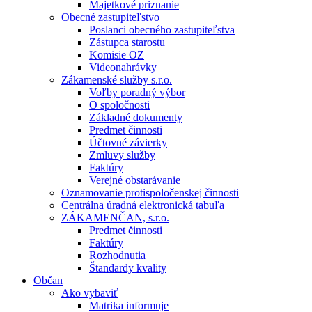
Majetkové priznanie
Obecné zastupiteľstvo
Poslanci obecného zastupiteľstva
Zástupca starostu
Komisie OZ
Videonahrávky
Zákamenské služby s.r.o.
Voľby poradný výbor
O spoločnosti
Základné dokumenty
Predmet činnosti
Účtovné závierky
Zmluvy služby
Faktúry
Verejné obstarávanie
Oznamovanie protispoločenskej činnosti
Centrálna úradná elektronická tabuľa
ZÁKAMENČAN, s.r.o.
Predmet činnosti
Faktúry
Rozhodnutia
Štandardy kvality
Občan
Ako vybaviť
Matrika informuje