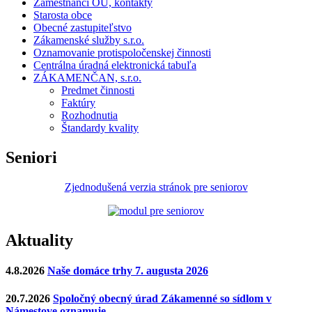
Zamestnanci OÚ, kontakty
Starosta obce
Obecné zastupiteľstvo
Zákamenské služby s.r.o.
Oznamovanie protispoločenskej činnosti
Centrálna úradná elektronická tabuľa
ZÁKAMENČAN, s.r.o.
Predmet činnosti
Faktúry
Rozhodnutia
Štandardy kvality
Seniori
Zjednodušená verzia stránok pre seniorov
Aktuality
4.8.2026
Naše domáce trhy 7. augusta 2026
20.7.2026
Spoločný obecný úrad Zákamenné so sídlom v
Námestove oznamuje