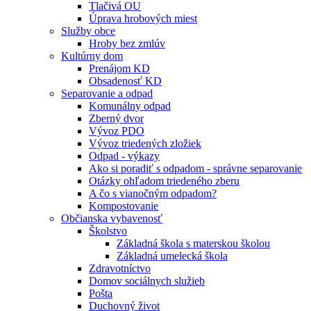
Tlačivá OU
Úprava hrobových miest
Služby obce
Hroby bez zmlúv
Kultúrny dom
Prenájom KD
Obsadenosť KD
Separovanie a odpad
Komunálny odpad
Zberný dvor
Vývoz PDO
Vývoz triedených zložiek
Odpad - výkazy
Ako si poradiť s odpadom - správne separovanie
Otázky ohľadom triedeného zberu
A čo s vianočným odpadom?
Kompostovanie
Občianska vybavenosť
Školstvo
Základná škola s materskou školou
Základná umelecká škola
Zdravotníctvo
Domov sociálnych služieb
Pošta
Duchovný život