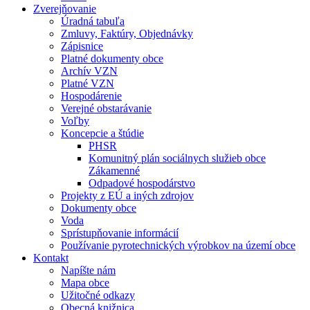
Zverejňovanie
Úradná tabuľa
Zmluvy, Faktúry, Objednávky
Zápisnice
Platné dokumenty obce
Archív VZN
Platné VZN
Hospodárenie
Verejné obstarávanie
Voľby
Koncepcie a štúdie
PHSR
Komunitný plán sociálnych služieb obce
Zákamenné
Odpadové hospodárstvo
Projekty z EÚ a iných zdrojov
Dokumenty obce
Voda
Sprístupňovanie informácií
Používanie pyrotechnických výrobkov na území obce
Kontakt
Napíšte nám
Mapa obce
Užitočné odkazy
Obecná knižnica