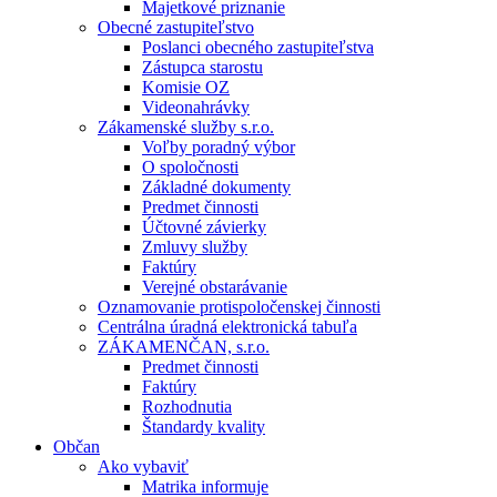
Majetkové priznanie
Obecné zastupiteľstvo
Poslanci obecného zastupiteľstva
Zástupca starostu
Komisie OZ
Videonahrávky
Zákamenské služby s.r.o.
Voľby poradný výbor
O spoločnosti
Základné dokumenty
Predmet činnosti
Účtovné závierky
Zmluvy služby
Faktúry
Verejné obstarávanie
Oznamovanie protispoločenskej činnosti
Centrálna úradná elektronická tabuľa
ZÁKAMENČAN, s.r.o.
Predmet činnosti
Faktúry
Rozhodnutia
Štandardy kvality
Občan
Ako vybaviť
Matrika informuje