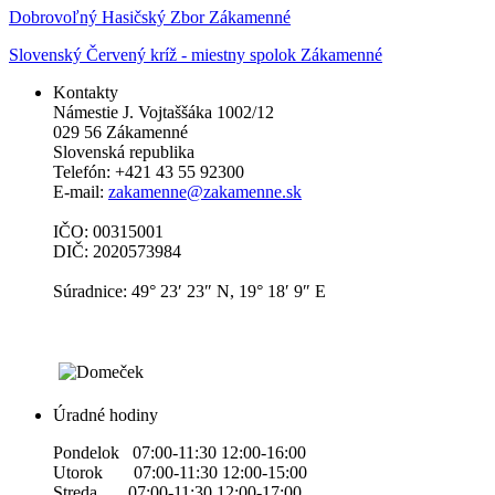
Dobrovoľný Hasičský Zbor Zákamenné
Slovenský Červený kríž - miestny spolok Zákamenné
Kontakty
Námestie J. Vojtaššáka 1002/12
029 56 Zákamenné
Slovenská republika
Telefón: +421 43 55 92300
E-mail:
zakamenne@zakamenne.sk
IČO: 00315001
DIČ: 2020573984
Súradnice: 49° 23′ 23″ N, 19° 18′ 9″ E
Úradné hodiny
Pondelok 07:00-11:30 12:00-16:00
Utorok 07:00-11:30 12:00-15:00
Streda 07:00-11:30 12:00-17:00