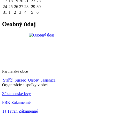
17
18
19
20
21
22
23
24
25
26
27
28
29
30
31
1
2
3
4
5
6
Osobný údaj
Partnerské obce
Staříč
Suszec
Ujsoly
Jasienica
Organizácie a spolky v obci
Zákamenské levy
FBK Zákamenné
TJ Tatran Zákamenné