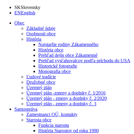
SK
Slovensky
EN
English
Obec
Základné údaje
Osobnosti obce
História
Najstaršie rodiny Zákamenného
História obce
Prehľad dejín obce Zákamenné
Prehľad vysťahovalcov podľa príchodu do USA
Historické fotografie
Monografia obce
Ľudové tradície
Družobné obce
Územný plán
Územný plán -zmeny a doplnky č. 1⁄2016
Územný plán - zmeny a doplnky č. 2⁄2020
Územný plán - zmeny a doplnky č. 3
Samospráva
Zamestnanci OÚ, kontakty
Starosta obce
Funkcia starostu
História Starostov od roku 1990