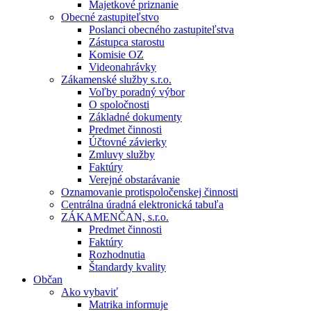
Majetkové priznanie
Obecné zastupiteľstvo
Poslanci obecného zastupiteľstva
Zástupca starostu
Komisie OZ
Videonahrávky
Zákamenské služby s.r.o.
Voľby poradný výbor
O spoločnosti
Základné dokumenty
Predmet činnosti
Účtovné závierky
Zmluvy služby
Faktúry
Verejné obstarávanie
Oznamovanie protispoločenskej činnosti
Centrálna úradná elektronická tabuľa
ZÁKAMENČAN, s.r.o.
Predmet činnosti
Faktúry
Rozhodnutia
Štandardy kvality
Občan
Ako vybaviť
Matrika informuje