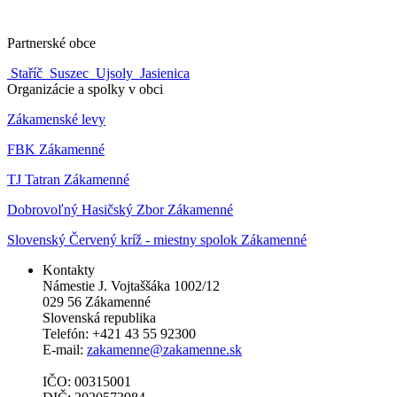
Partnerské obce
Staříč
Suszec
Ujsoly
Jasienica
Organizácie a spolky v obci
Zákamenské levy
FBK Zákamenné
TJ Tatran Zákamenné
Dobrovoľný Hasičský Zbor Zákamenné
Slovenský Červený kríž - miestny spolok Zákamenné
Kontakty
Námestie J. Vojtaššáka 1002/12
029 56 Zákamenné
Slovenská republika
Telefón: +421 43 55 92300
E-mail:
zakamenne@zakamenne.sk
IČO: 00315001