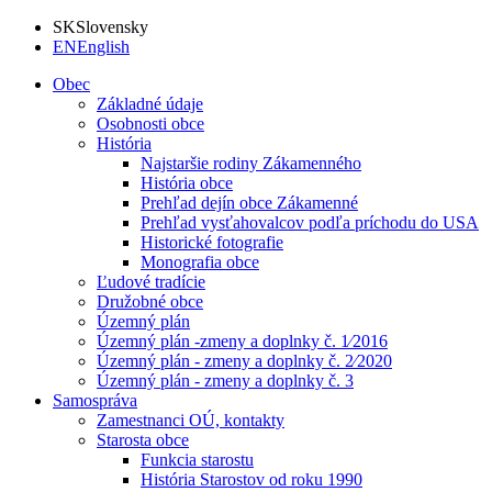
SK
Slovensky
EN
English
Obec
Základné údaje
Osobnosti obce
História
Najstaršie rodiny Zákamenného
História obce
Prehľad dejín obce Zákamenné
Prehľad vysťahovalcov podľa príchodu do USA
Historické fotografie
Monografia obce
Ľudové tradície
Družobné obce
Územný plán
Územný plán -zmeny a doplnky č. 1⁄2016
Územný plán - zmeny a doplnky č. 2⁄2020
Územný plán - zmeny a doplnky č. 3
Samospráva
Zamestnanci OÚ, kontakty
Starosta obce
Funkcia starostu
História Starostov od roku 1990