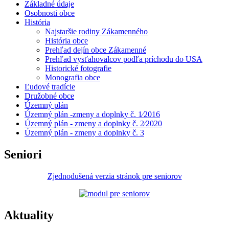
Základné údaje
Osobnosti obce
História
Najstaršie rodiny Zákamenného
História obce
Prehľad dejín obce Zákamenné
Prehľad vysťahovalcov podľa príchodu do USA
Historické fotografie
Monografia obce
Ľudové tradície
Družobné obce
Územný plán
Územný plán -zmeny a doplnky č. 1⁄2016
Územný plán - zmeny a doplnky č. 2⁄2020
Územný plán - zmeny a doplnky č. 3
Seniori
Zjednodušená verzia stránok pre seniorov
Aktuality