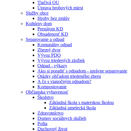
Tlačivá OU
Úprava hrobových miest
Služby obce
Hroby bez zmlúv
Kultúrny dom
Prenájom KD
Obsadenosť KD
Separovanie a odpad
Komunálny odpad
Zberný dvor
Vývoz PDO
Vývoz triedených zložiek
Odpad - výkazy
Ako si poradiť s odpadom - správne separovanie
Otázky ohľadom triedeného zberu
A čo s vianočným odpadom?
Kompostovanie
Občianska vybavenosť
Školstvo
Základná škola s materskou školou
Základná umelecká škola
Zdravotníctvo
Domov sociálnych služieb
Pošta
Duchovný život