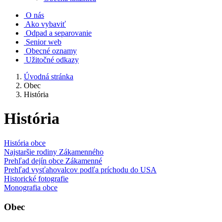
O nás
Ako vybaviť
Odpad a separovanie
Senior web
Obecné oznamy
Užitočné odkazy
Úvodná stránka
Obec
História
História
História obce
Najstaršie rodiny Zákamenného
Prehľad dejín obce Zákamenné
Prehľad vysťahovalcov podľa príchodu do USA
Historické fotografie
Monografia obce
Obec