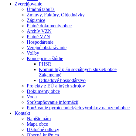
Zverejňovanie
Úradná tabuľa
Zmluvy, Faktúry, Objednávky
Zápisnice
Platné dokumenty obce
Archív VZN
Platné VZN
Hospodárenie
Verejné obstarávanie
Voľby
Koncepcie a štúdie
PHSR
Komunitný plán sociálnych služieb obce
Zákamenné
Odpadové hospodárstvo
Projekty z EÚ a iných zdrojov
Dokumenty obce
Voda
Sprístupňovanie informácií
Používanie pyrotechnických výrobkov na území obce
Kontakt
Napíšte nám
Mapa obce
Užitočné odkazy
Obecná knižnica