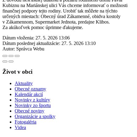
Kubiznu na Mariánskej ulici Vás chceme informovať o možnosti
finančnej podpory tejto rodiny. Urobiť tak môžete na týchto
určených miestach: Obecný úrad Zákamenné, obidva kostoly
v Zákamennom, Supermarket Jednota, predajne Klibos.
Za akúkoľvek pomoc úprimne ďakujeme.
Dátum vloženia:
27. 5. 2026 13:06
Dátum poslednej aktualizácie:
27. 5. 2026 13:10
Autor:
Správca Webu
Život v obci
Aktuality
Obecné oznamy
Kalendár akcií
Novinky z kultúry
Novinky zo športu
Obecné noviny
Organizácie a spolky
Fotogaléria
Videa