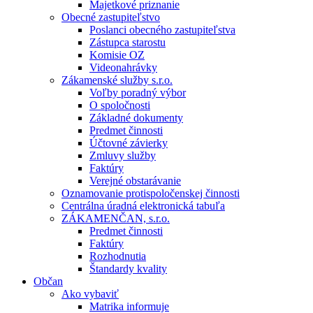
Majetkové priznanie
Obecné zastupiteľstvo
Poslanci obecného zastupiteľstva
Zástupca starostu
Komisie OZ
Videonahrávky
Zákamenské služby s.r.o.
Voľby poradný výbor
O spoločnosti
Základné dokumenty
Predmet činnosti
Účtovné závierky
Zmluvy služby
Faktúry
Verejné obstarávanie
Oznamovanie protispoločenskej činnosti
Centrálna úradná elektronická tabuľa
ZÁKAMENČAN, s.r.o.
Predmet činnosti
Faktúry
Rozhodnutia
Štandardy kvality
Občan
Ako vybaviť
Matrika informuje