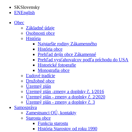
SK
Slovensky
EN
English
Obec
Základné údaje
Osobnosti obce
História
Najstaršie rodiny Zákamenného
História obce
Prehľad dejín obce Zákamenné
Prehľad vysťahovalcov podľa príchodu do USA
Historické fotografie
Monografia obce
Ľudové tradície
Družobné obce
Územný plán
Územný plán -zmeny a doplnky č. 1⁄2016
Územný plán - zmeny a doplnky č. 2⁄2020
Územný plán - zmeny a doplnky č. 3
Samospráva
Zamestnanci OÚ, kontakty
Starosta obce
Funkcia starostu
História Starostov od roku 1990