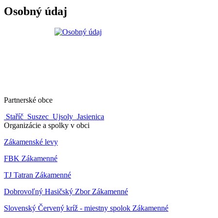
Osobný údaj
Partnerské obce
Staříč
Suszec
Ujsoly
Jasienica
Organizácie a spolky v obci
Zákamenské levy
FBK Zákamenné
TJ Tatran Zákamenné
Dobrovoľný Hasičský Zbor Zákamenné
Slovenský Červený kríž - miestny spolok Zákamenné