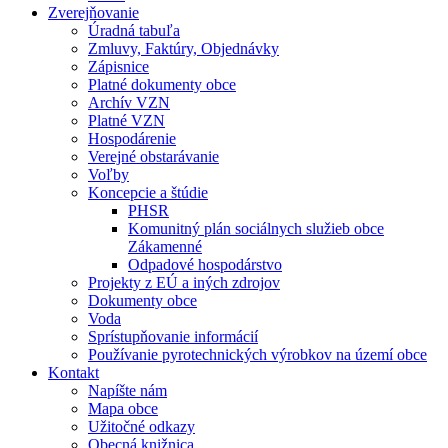
Zverejňovanie
Úradná tabuľa
Zmluvy, Faktúry, Objednávky
Zápisnice
Platné dokumenty obce
Archív VZN
Platné VZN
Hospodárenie
Verejné obstarávanie
Voľby
Koncepcie a štúdie
PHSR
Komunitný plán sociálnych služieb obce
Zákamenné
Odpadové hospodárstvo
Projekty z EÚ a iných zdrojov
Dokumenty obce
Voda
Sprístupňovanie informácií
Používanie pyrotechnických výrobkov na území obce
Kontakt
Napíšte nám
Mapa obce
Užitočné odkazy
Obecná knižnica