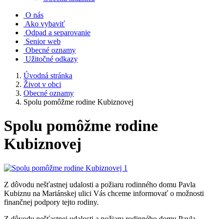
O nás
Ako vybaviť
Odpad a separovanie
Senior web
Obecné oznamy
Užitočné odkazy
Úvodná stránka
Život v obci
Obecné oznamy
Spolu pomôžme rodine Kubiznovej
Spolu pomôžme rodine
Kubiznovej
Z dôvodu nešťastnej udalosti a požiaru rodinného domu Pavla
Kubiznu na Mariánskej ulici Vás chceme informovať o možnosti
finančnej podpory tejto rodiny.
Z dôvodu nešťastnej udalosti a požiaru rodinného domu Pavla