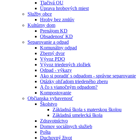
Tlačivá OU
Úprava hrobových miest
Služby obce
Hroby bez zmlúv
Kultúrny dom
Prenájom KD
Obsadenosť KD
Separovanie a odpad
Komunálny odpad
Zberný dvor
Vývoz PDO
Vývoz triedených zložiek
Odpad - výkazy
Ako si poradiť s odpadom - správne separovanie
Otázky ohľadom triedeného zberu
A čo s vianočným odpadom?
Kompostovanie
Občianska vybavenosť
Školstvo
Základná škola s materskou školou
Základná umelecká škola
Zdravotníctvo
Domov sociálnych služieb
Pošta
Duchovný život