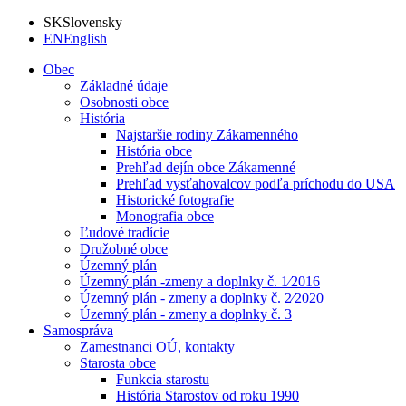
SK
Slovensky
EN
English
Obec
Základné údaje
Osobnosti obce
História
Najstaršie rodiny Zákamenného
História obce
Prehľad dejín obce Zákamenné
Prehľad vysťahovalcov podľa príchodu do USA
Historické fotografie
Monografia obce
Ľudové tradície
Družobné obce
Územný plán
Územný plán -zmeny a doplnky č. 1⁄2016
Územný plán - zmeny a doplnky č. 2⁄2020
Územný plán - zmeny a doplnky č. 3
Samospráva
Zamestnanci OÚ, kontakty
Starosta obce
Funkcia starostu
História Starostov od roku 1990