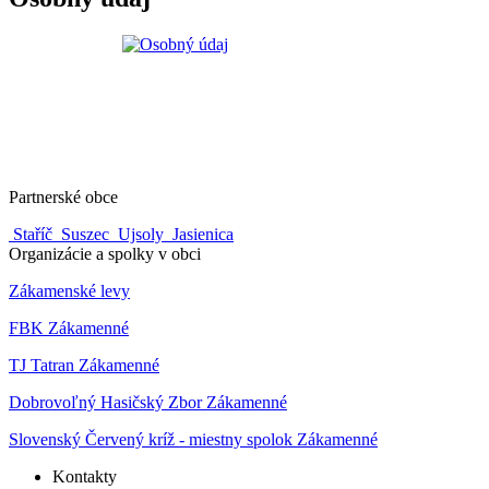
Partnerské obce
Staříč
Suszec
Ujsoly
Jasienica
Organizácie a spolky v obci
Zákamenské levy
FBK Zákamenné
TJ Tatran Zákamenné
Dobrovoľný Hasičský Zbor Zákamenné
Slovenský Červený kríž - miestny spolok Zákamenné
Kontakty