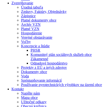
Zverejňovanie
Úradná tabuľa
Zmluvy, Faktúry, Objednávky
Zápisnice
Platné dokumenty obce
Archív VZN
Platné VZN
Hospodárenie
Verejné obstarávanie
Voľby
Koncepcie a štúdie
PHSR
Komunitný plán sociálnych služieb obce
Zákamenné
Odpadové hospodárstvo
Projekty z EÚ a iných zdrojov
Dokumenty obce
Voda
Sprístupňovanie informácií
Používanie pyrotechnických výrobkov na území obce
Kontakt
Napíšte nám
Mapa obce
Užitočné odkazy
Obecná knižnica