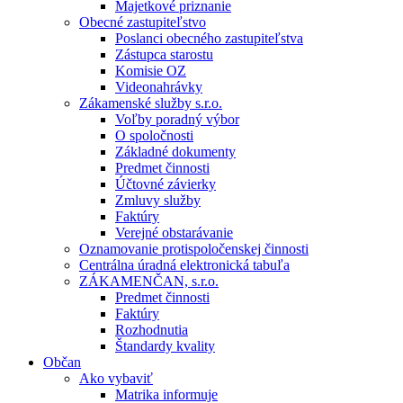
Majetkové priznanie
Obecné zastupiteľstvo
Poslanci obecného zastupiteľstva
Zástupca starostu
Komisie OZ
Videonahrávky
Zákamenské služby s.r.o.
Voľby poradný výbor
O spoločnosti
Základné dokumenty
Predmet činnosti
Účtovné závierky
Zmluvy služby
Faktúry
Verejné obstarávanie
Oznamovanie protispoločenskej činnosti
Centrálna úradná elektronická tabuľa
ZÁKAMENČAN, s.r.o.
Predmet činnosti
Faktúry
Rozhodnutia
Štandardy kvality
Občan
Ako vybaviť
Matrika informuje