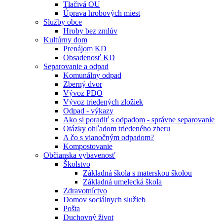
Tlačivá OU
Úprava hrobových miest
Služby obce
Hroby bez zmlúv
Kultúrny dom
Prenájom KD
Obsadenosť KD
Separovanie a odpad
Komunálny odpad
Zberný dvor
Vývoz PDO
Vývoz triedených zložiek
Odpad - výkazy
Ako si poradiť s odpadom - správne separovanie
Otázky ohľadom triedeného zberu
A čo s vianočným odpadom?
Kompostovanie
Občianska vybavenosť
Školstvo
Základná škola s materskou školou
Základná umelecká škola
Zdravotníctvo
Domov sociálnych služieb
Pošta
Duchovný život