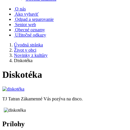
O nás
Ako vybaviť
Odpad a separovanie
Senior web
Obecné oznamy
Užitočné odkazy
Úvodná stránka
Život v obci
Novinky z kultúry
Diskotéka
Diskotéka
TJ Tatran Zákamenné Vás pozýva na disco.
Prílohy