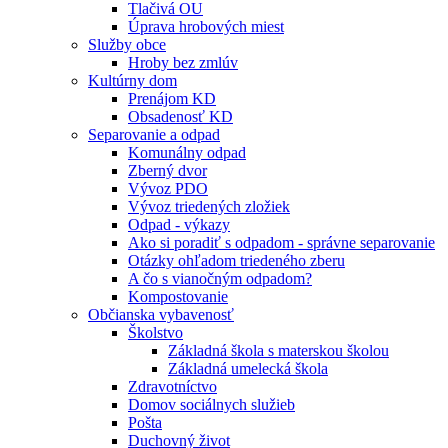
Tlačivá OU
Úprava hrobových miest
Služby obce
Hroby bez zmlúv
Kultúrny dom
Prenájom KD
Obsadenosť KD
Separovanie a odpad
Komunálny odpad
Zberný dvor
Vývoz PDO
Vývoz triedených zložiek
Odpad - výkazy
Ako si poradiť s odpadom - správne separovanie
Otázky ohľadom triedeného zberu
A čo s vianočným odpadom?
Kompostovanie
Občianska vybavenosť
Školstvo
Základná škola s materskou školou
Základná umelecká škola
Zdravotníctvo
Domov sociálnych služieb
Pošta
Duchovný život