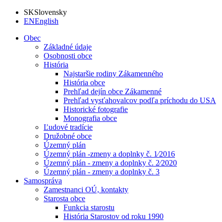
SK
Slovensky
EN
English
Obec
Základné údaje
Osobnosti obce
História
Najstaršie rodiny Zákamenného
História obce
Prehľad dejín obce Zákamenné
Prehľad vysťahovalcov podľa príchodu do USA
Historické fotografie
Monografia obce
Ľudové tradície
Družobné obce
Územný plán
Územný plán -zmeny a doplnky č. 1⁄2016
Územný plán - zmeny a doplnky č. 2⁄2020
Územný plán - zmeny a doplnky č. 3
Samospráva
Zamestnanci OÚ, kontakty
Starosta obce
Funkcia starostu
História Starostov od roku 1990