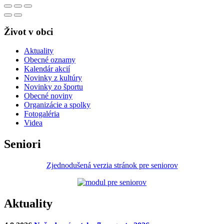
Život v obci
Aktuality
Obecné oznamy
Kalendár akcií
Novinky z kultúry
Novinky zo športu
Obecné noviny
Organizácie a spolky
Fotogaléria
Videa
Seniori
Zjednodušená verzia stránok pre seniorov
Aktuality