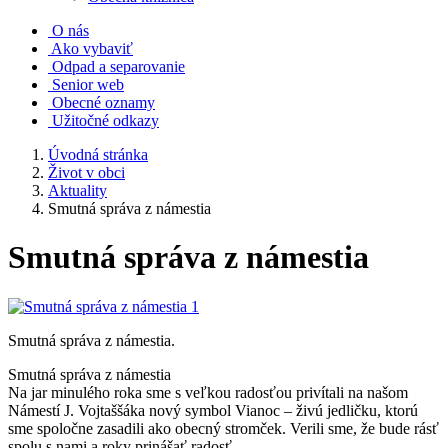
O nás
Ako vybaviť
Odpad a separovanie
Senior web
Obecné oznamy
Užitočné odkazy
Úvodná stránka
Život v obci
Aktuality
Smutná správa z námestia
Smutná správa z námestia
Smutná správa z námestia.
Smutná správa z námestia
Na jar minulého roka sme s veľkou radosťou privítali na našom
Námestí J. Vojtaššáka nový symbol Vianoc – živú jedličku, ktorú
sme spoločne zasadili ako obecný stromček. Verili sme, že bude rásť
spolu s nami a roky prinášať radosť.