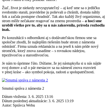
Žiaľ, život je niekedy nevyspytateľný – aj keď sme sa o jedličku
svedomito starali, pravidelne ju polievali a chránili, dostala náhly
šok a začala postupne chradnúť. Tak ako každý živý organizmus, aj
strom môže nečakane reagovať na zmenu prostredia –
a hoci sme
urobili všetko pre to, aby sa u nás zakorenila, príroda rozhodla
inak.
Po konzultácii s odborníkmi aj s dodávateľskou firmou sme sa
spoločne zhodli, že najlepším riešením bude strom z námestia
odstrániť. Firma uznala reklamáciu a na jeseň k nám príde nový
stromček, ktorý znova zasadíme – s rovnakou nádejou,
trpezlivosťou a starostlivosťou.
Je nám to úprimne ľúto. Dúfame, že jej nástupkyňa si u nás nájde
svoj domov a už o pár mesiacov sa na námestí znova rozsvieti
v plnej kráse – ako symbol pokoja, radosti a spolupatričnosti.
Smutná správa z námestia 2
Dátum vloženia:
3. 6. 2025 13:16
Dátum poslednej aktualizácie:
3. 6. 2025 13:19
Autor:
Správca Webu