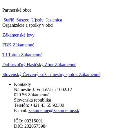
Partnerské obce
Staříč
Suszec
Ujsoly
Jasienica
Organizácie a spolky v obci
Zákamenské levy
FBK Zákamenné
TJ Tatran Zákamenné
Dobrovoľný Hasičský Zbor Zákamenné
Slovenský Červený kríž - miestny spolok Zákamenné
Kontakty
Námestie J. Vojtaššáka 1002/12
029 56 Zákamenné
Slovenská republika
Telefón: +421 43 55 92300
E-mail:
zakamenne@zakamenne.sk
IČO: 00315001
DIČ: 2020573984