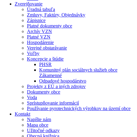
Zverejňovanie
Úradná tabuľa
Zmluvy, Faktúry, Objednávky
Zápisnice
Platné dokumenty obce
Archív VZN
Platné VZN
Hospodárenie
Verejné obstarávanie
Voľby
Koncepcie a štúdie
PHSR
Komunitný plán sociálnych služieb obce
Zákamenné
Odpadové hospodárstvo
Projekty z EÚ a iných zdrojov
Dokumenty obce
Voda
Sprístupňovanie informácií
Používanie pyrotechnických výrobkov na území obce
Kontakt
Napíšte nám
Mapa obce
Užitočné odkazy
Obecná knižnica