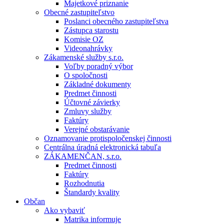
Majetkové priznanie
Obecné zastupiteľstvo
Poslanci obecného zastupiteľstva
Zástupca starostu
Komisie OZ
Videonahrávky
Zákamenské služby s.r.o.
Voľby poradný výbor
O spoločnosti
Základné dokumenty
Predmet činnosti
Účtovné závierky
Zmluvy služby
Faktúry
Verejné obstarávanie
Oznamovanie protispoločenskej činnosti
Centrálna úradná elektronická tabuľa
ZÁKAMENČAN, s.r.o.
Predmet činnosti
Faktúry
Rozhodnutia
Štandardy kvality
Občan
Ako vybaviť
Matrika informuje