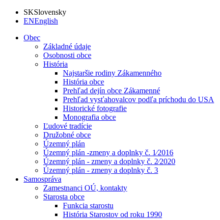
SK
Slovensky
EN
English
Obec
Základné údaje
Osobnosti obce
História
Najstaršie rodiny Zákamenného
História obce
Prehľad dejín obce Zákamenné
Prehľad vysťahovalcov podľa príchodu do USA
Historické fotografie
Monografia obce
Ľudové tradície
Družobné obce
Územný plán
Územný plán -zmeny a doplnky č. 1⁄2016
Územný plán - zmeny a doplnky č. 2⁄2020
Územný plán - zmeny a doplnky č. 3
Samospráva
Zamestnanci OÚ, kontakty
Starosta obce
Funkcia starostu
História Starostov od roku 1990