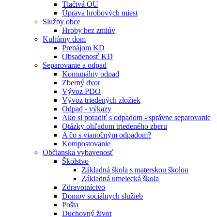
Tlačivá OU
Úprava hrobových miest
Služby obce
Hroby bez zmlúv
Kultúrny dom
Prenájom KD
Obsadenosť KD
Separovanie a odpad
Komunálny odpad
Zberný dvor
Vývoz PDO
Vývoz triedených zložiek
Odpad - výkazy
Ako si poradiť s odpadom - správne separovanie
Otázky ohľadom triedeného zberu
A čo s vianočným odpadom?
Kompostovanie
Občianska vybavenosť
Školstvo
Základná škola s materskou školou
Základná umelecká škola
Zdravotníctvo
Domov sociálnych služieb
Pošta
Duchovný život