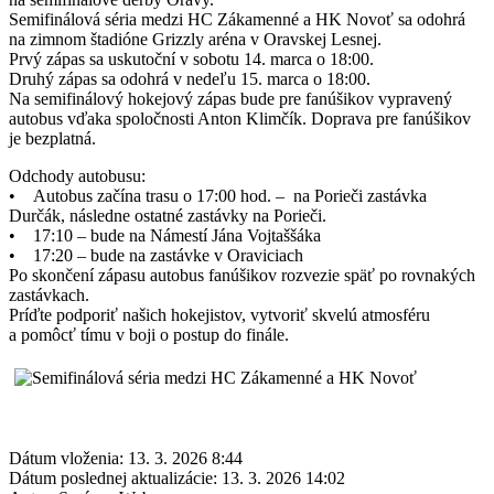
Semifinálová séria medzi HC Zákamenné a HK Novoť sa odohrá
na zimnom štadióne Grizzly aréna v Oravskej Lesnej.
Prvý zápas sa uskutoční v sobotu 14. marca o 18:00.
Druhý zápas sa odohrá v nedeľu 15. marca o 18:00.
Na semifinálový hokejový zápas bude pre fanúšikov vypravený
autobus vďaka spoločnosti Anton Klimčík. Doprava pre fanúšikov
je bezplatná.
Odchody autobusu:
• Autobus začína trasu o 17:00 hod. – na Porieči zastávka
Durčák, následne ostatné zastávky na Porieči.
• 17:10 – bude na Námestí Jána Vojtaššáka
• 17:20 – bude na zastávke v Oraviciach
Po skončení zápasu autobus fanúšikov rozvezie späť po rovnakých
zastávkach.
Príďte podporiť našich hokejistov, vytvoriť skvelú atmosféru
a pomôcť tímu v boji o postup do finále.
Dátum vloženia:
13. 3. 2026 8:44
Dátum poslednej aktualizácie:
13. 3. 2026 14:02