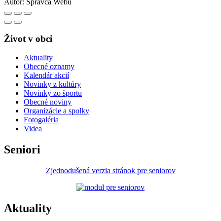
Autor:
Správca Webu
Život v obci
Aktuality
Obecné oznamy
Kalendár akcií
Novinky z kultúry
Novinky zo športu
Obecné noviny
Organizácie a spolky
Fotogaléria
Videa
Seniori
Zjednodušená verzia stránok pre seniorov
Aktuality