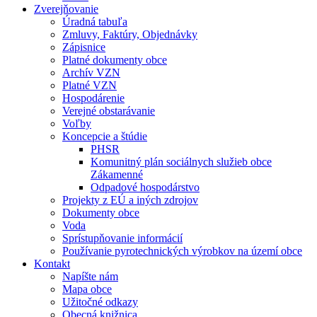
Zverejňovanie
Úradná tabuľa
Zmluvy, Faktúry, Objednávky
Zápisnice
Platné dokumenty obce
Archív VZN
Platné VZN
Hospodárenie
Verejné obstarávanie
Voľby
Koncepcie a štúdie
PHSR
Komunitný plán sociálnych služieb obce
Zákamenné
Odpadové hospodárstvo
Projekty z EÚ a iných zdrojov
Dokumenty obce
Voda
Sprístupňovanie informácií
Používanie pyrotechnických výrobkov na území obce
Kontakt
Napíšte nám
Mapa obce
Užitočné odkazy
Obecná knižnica