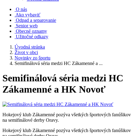
O nás
Ako vybaviť
Odpad a separovanie
Senior web
Obecné oznamy
Užitočné odkazy
Úvodná stránka
Život v obci
Novinky zo športu
Semifinálová séria medzi HC Zákamenné a ...
Semifinálová séria medzi HC
Zákamenné a HK Novoť
Hokejový klub Zákamenné pozýva všetkých športových fanúšikov
na semifinálové derby Oravy.
Hokejový klub Zákamenné pozýva všetkých športových fanúšikov
na semifinálové derby Oravy.