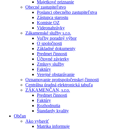
Majetkové priznanie
Obecné zastupiteľstvo
Poslanci obecného zastupiteľstva
Zástupca starostu
Komisie OZ
Videonahrávky
Zákamenské služby s.r.o.
Voľby poradný výbor
O spoločnosti
Základné dokumenty
Predmet činnosti
Účtovné závierky
Zmluvy služby
Faktúry
Verejné obstarávanie
Oznamovanie protispoločenskej činnosti
Centrálna úradná elektronická tabuľa
ZÁKAMENČAN, s.r.o.
Predmet činnosti
Faktúry
Rozhodnutia
Štandardy kvality
Občan
Ako vybaviť
Matrika informuje