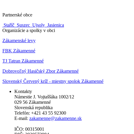
Partnerské obce
Staříč
Suszec
Ujsoly
Jasienica
Organizácie a spolky v obci
Zákamenské levy
FBK Zákamenné
TJ Tatran Zákamenné
Dobrovoľný Hasičský Zbor Zákamenné
Slovenský Červený kríž - miestny spolok Zákamenné
Kontakty
Námestie J. Vojtaššáka 1002/12
029 56 Zákamenné
Slovenská republika
Telefón: +421 43 55 92300
E-mail:
zakamenne@zakamenne.sk
IČO: 00315001