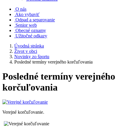
O nás
Ako vybaviť
Odpad a separovanie
Senior web
Obecné oznamy
Užitočné odkazy
Úvodná stránka
Život v obci
Novinky zo športu
Posledné termíny verejného korčuľovania
Posledné termíny verejného
korčuľovania
Verejné korčuľovanie.