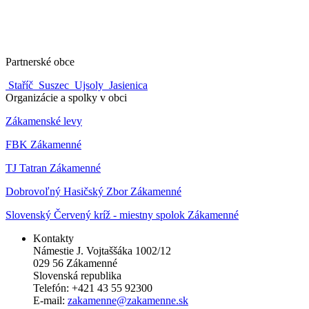
Partnerské obce
Staříč
Suszec
Ujsoly
Jasienica
Organizácie a spolky v obci
Zákamenské levy
FBK Zákamenné
TJ Tatran Zákamenné
Dobrovoľný Hasičský Zbor Zákamenné
Slovenský Červený kríž - miestny spolok Zákamenné
Kontakty
Námestie J. Vojtaššáka 1002/12
029 56 Zákamenné
Slovenská republika
Telefón: +421 43 55 92300
E-mail:
zakamenne@zakamenne.sk