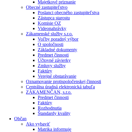
Majetkové priznanie
Obecné zastupiteľstvo
Poslanci obecného zastupiteľstva
Zástupca starostu
Komisie OZ
Videonahrávky
Zákamenské služby s.r.o.
Voľby poradný výbor
O spoločnosti
Základné dokumenty
Predmet činnosti
Účtovné závierky
Zmluvy služby
Faktúry
Verejné obstarávanie
Oznamovanie protispoločenskej činnosti
Centrálna úradná elektronická tabuľa
ZÁKAMENČAN, s.r.o.
Predmet činnosti
Faktúry
Rozhodnutia
Štandardy kvality
Občan
Ako vybaviť
Matrika informuje