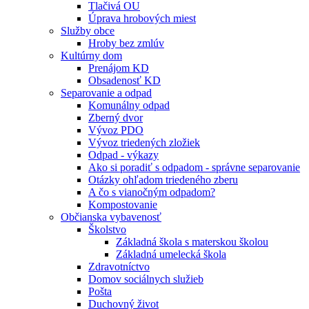
Tlačivá OU
Úprava hrobových miest
Služby obce
Hroby bez zmlúv
Kultúrny dom
Prenájom KD
Obsadenosť KD
Separovanie a odpad
Komunálny odpad
Zberný dvor
Vývoz PDO
Vývoz triedených zložiek
Odpad - výkazy
Ako si poradiť s odpadom - správne separovanie
Otázky ohľadom triedeného zberu
A čo s vianočným odpadom?
Kompostovanie
Občianska vybavenosť
Školstvo
Základná škola s materskou školou
Základná umelecká škola
Zdravotníctvo
Domov sociálnych služieb
Pošta
Duchovný život