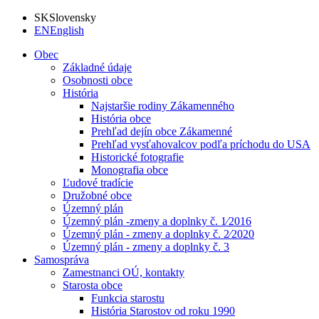
SK
Slovensky
EN
English
Obec
Základné údaje
Osobnosti obce
História
Najstaršie rodiny Zákamenného
História obce
Prehľad dejín obce Zákamenné
Prehľad vysťahovalcov podľa príchodu do USA
Historické fotografie
Monografia obce
Ľudové tradície
Družobné obce
Územný plán
Územný plán -zmeny a doplnky č. 1⁄2016
Územný plán - zmeny a doplnky č. 2⁄2020
Územný plán - zmeny a doplnky č. 3
Samospráva
Zamestnanci OÚ, kontakty
Starosta obce
Funkcia starostu
História Starostov od roku 1990