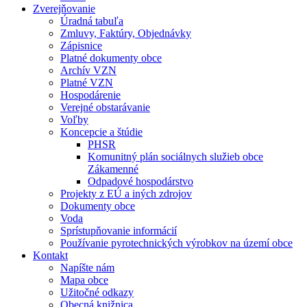
Zverejňovanie
Úradná tabuľa
Zmluvy, Faktúry, Objednávky
Zápisnice
Platné dokumenty obce
Archív VZN
Platné VZN
Hospodárenie
Verejné obstarávanie
Voľby
Koncepcie a štúdie
PHSR
Komunitný plán sociálnych služieb obce
Zákamenné
Odpadové hospodárstvo
Projekty z EÚ a iných zdrojov
Dokumenty obce
Voda
Sprístupňovanie informácií
Používanie pyrotechnických výrobkov na území obce
Kontakt
Napíšte nám
Mapa obce
Užitočné odkazy
Obecná knižnica