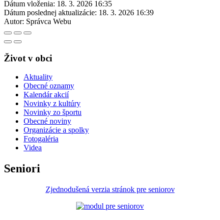
Dátum vloženia:
18. 3. 2026 16:35
Dátum poslednej aktualizácie:
18. 3. 2026 16:39
Autor:
Správca Webu
Život v obci
Aktuality
Obecné oznamy
Kalendár akcií
Novinky z kultúry
Novinky zo športu
Obecné noviny
Organizácie a spolky
Fotogaléria
Videa
Seniori
Zjednodušená verzia stránok pre seniorov