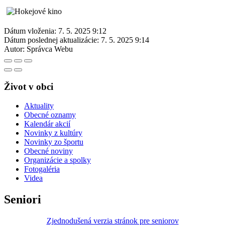
Dátum vloženia:
7. 5. 2025 9:12
Dátum poslednej aktualizácie:
7. 5. 2025 9:14
Autor:
Správca Webu
Život v obci
Aktuality
Obecné oznamy
Kalendár akcií
Novinky z kultúry
Novinky zo športu
Obecné noviny
Organizácie a spolky
Fotogaléria
Videa
Seniori
Zjednodušená verzia stránok pre seniorov