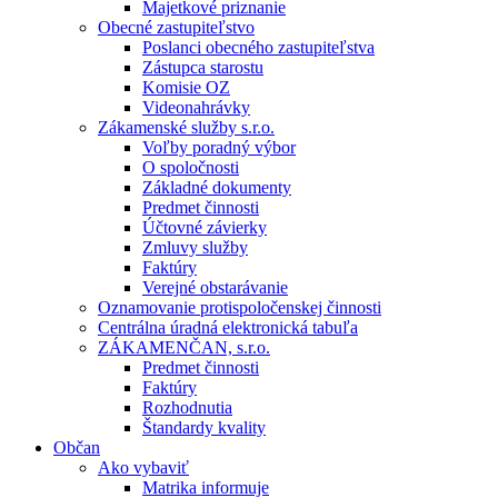
Majetkové priznanie
Obecné zastupiteľstvo
Poslanci obecného zastupiteľstva
Zástupca starostu
Komisie OZ
Videonahrávky
Zákamenské služby s.r.o.
Voľby poradný výbor
O spoločnosti
Základné dokumenty
Predmet činnosti
Účtovné závierky
Zmluvy služby
Faktúry
Verejné obstarávanie
Oznamovanie protispoločenskej činnosti
Centrálna úradná elektronická tabuľa
ZÁKAMENČAN, s.r.o.
Predmet činnosti
Faktúry
Rozhodnutia
Štandardy kvality
Občan
Ako vybaviť
Matrika informuje