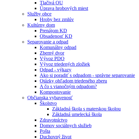
Tlačivá OU
Úprava hrobových miest
Služby obce
Hroby bez zmlúv
Kultúrny dom
Prenájom KD
Obsadenosť KD
Separovanie a odpad
Komunálny odpad
Zberný dvor
Vývoz PDO
Vývoz triedených zložiek
Odpad - výkazy
Ako si poradiť s odpadom - správne separovanie
Otázky ohľadom triedeného zberu
A čo s vianočným odpadom?
Kompostovanie
Občianska vybavenosť
Školstvo
Základná škola s materskou školou
Základná umelecká škola
Zdravotníctvo
Domov sociálnych služieb
Pošta
Duchovný život