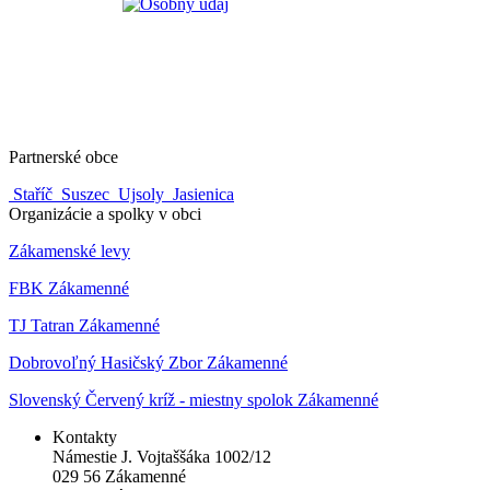
Partnerské obce
Staříč
Suszec
Ujsoly
Jasienica
Organizácie a spolky v obci
Zákamenské levy
FBK Zákamenné
TJ Tatran Zákamenné
Dobrovoľný Hasičský Zbor Zákamenné
Slovenský Červený kríž - miestny spolok Zákamenné
Kontakty
Námestie J. Vojtaššáka 1002/12
029 56 Zákamenné