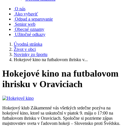
O nás
Ako vybaviť
Odpad a separovanie
Senior web
Obecné oznamy
Užitočné odkazy
Úvodná stránka
Život v obci
Novinky zo športu
Hokejové kino na futbalovom ihrisku v...
Hokejové kino na futbalovom
ihrisku v Oraviciach
Hokejový klub Zákamenné vás všetkých srdečne pozýva na
hokejové kino, ktoré sa uskutoční v piatok 9. mája o 17:00 na
futbalovom ihrisku v Oraviciach. Spoločne si pozrieme zápas
majstrovstiev sveta v ľadovom hokeji – Slovensko proti Švédsku.