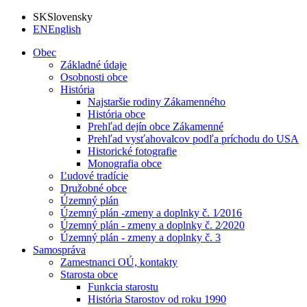
SK
Slovensky
EN
English
Obec
Základné údaje
Osobnosti obce
História
Najstaršie rodiny Zákamenného
História obce
Prehľad dejín obce Zákamenné
Prehľad vysťahovalcov podľa príchodu do USA
Historické fotografie
Monografia obce
Ľudové tradície
Družobné obce
Územný plán
Územný plán -zmeny a doplnky č. 1⁄2016
Územný plán - zmeny a doplnky č. 2⁄2020
Územný plán - zmeny a doplnky č. 3
Samospráva
Zamestnanci OÚ, kontakty
Starosta obce
Funkcia starostu
História Starostov od roku 1990