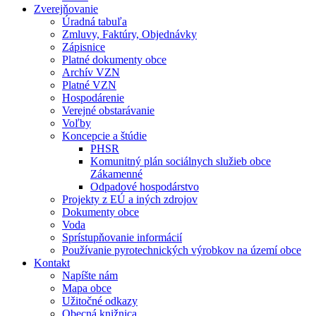
Zverejňovanie
Úradná tabuľa
Zmluvy, Faktúry, Objednávky
Zápisnice
Platné dokumenty obce
Archív VZN
Platné VZN
Hospodárenie
Verejné obstarávanie
Voľby
Koncepcie a štúdie
PHSR
Komunitný plán sociálnych služieb obce
Zákamenné
Odpadové hospodárstvo
Projekty z EÚ a iných zdrojov
Dokumenty obce
Voda
Sprístupňovanie informácií
Používanie pyrotechnických výrobkov na území obce
Kontakt
Napíšte nám
Mapa obce
Užitočné odkazy
Obecná knižnica