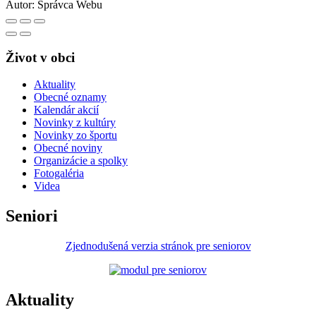
Autor:
Správca Webu
Život v obci
Aktuality
Obecné oznamy
Kalendár akcií
Novinky z kultúry
Novinky zo športu
Obecné noviny
Organizácie a spolky
Fotogaléria
Videa
Seniori
Zjednodušená verzia stránok pre seniorov
Aktuality