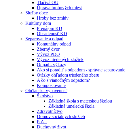
Tlačivá OU
Úprava hrobových miest
Služby obce
Hroby bez zmlúv
Kultúrny dom
Prenájom KD
Obsadenosť KD
Separovanie a odpad
Komunálny odpad
Zberný dvor
Vývoz PDO
Vývoz triedených zložiek
Odpad - výkazy
Ako si poradiť s odpadom - správne separovanie
Otázky ohľadom triedeného zberu
A čo s vianočným odpadom?
Kompostovanie
Občianska vybavenosť
Školstvo
Základná škola s materskou školou
Základná umelecká škola
Zdravotníctvo
Domov sociálnych služieb
Pošta
Duchovný život