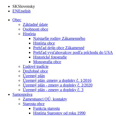
SK
Slovensky
EN
English
Obec
Základné údaje
Osobnosti obce
História
Najstaršie rodiny Zákamenného
História obce
Prehľad dejín obce Zákamenné
Prehľad vysťahovalcov podľa príchodu do USA
Historické fotografie
Monografia obce
Ľudové tradície
Družobné obce
Územný plán
Územný plán -zmeny a doplnky č. 1⁄2016
Územný plán - zmeny a doplnky č. 2⁄2020
Územný plán - zmeny a doplnky č. 3
Samospráva
Zamestnanci OÚ, kontakty
Starosta obce
Funkcia starostu
História Starostov od roku 1990