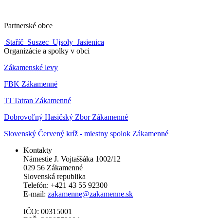
Partnerské obce
Staříč
Suszec
Ujsoly
Jasienica
Organizácie a spolky v obci
Zákamenské levy
FBK Zákamenné
TJ Tatran Zákamenné
Dobrovoľný Hasičský Zbor Zákamenné
Slovenský Červený kríž - miestny spolok Zákamenné
Kontakty
Námestie J. Vojtaššáka 1002/12
029 56 Zákamenné
Slovenská republika
Telefón: +421 43 55 92300
E-mail:
zakamenne@zakamenne.sk
IČO: 00315001