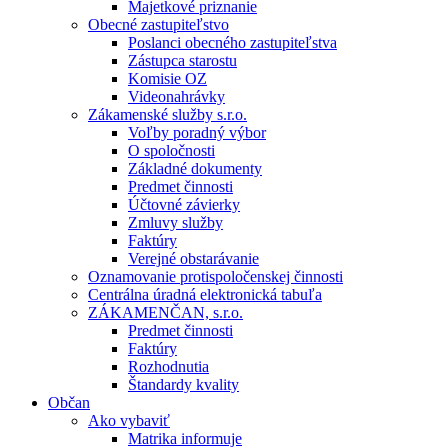
Majetkové priznanie
Obecné zastupiteľstvo
Poslanci obecného zastupiteľstva
Zástupca starostu
Komisie OZ
Videonahrávky
Zákamenské služby s.r.o.
Voľby poradný výbor
O spoločnosti
Základné dokumenty
Predmet činnosti
Účtovné závierky
Zmluvy služby
Faktúry
Verejné obstarávanie
Oznamovanie protispoločenskej činnosti
Centrálna úradná elektronická tabuľa
ZÁKAMENČAN, s.r.o.
Predmet činnosti
Faktúry
Rozhodnutia
Štandardy kvality
Občan
Ako vybaviť
Matrika informuje