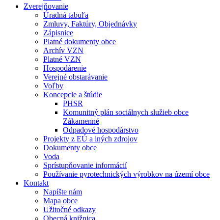
Zverejňovanie
Úradná tabuľa
Zmluvy, Faktúry, Objednávky
Zápisnice
Platné dokumenty obce
Archív VZN
Platné VZN
Hospodárenie
Verejné obstarávanie
Voľby
Koncepcie a štúdie
PHSR
Komunitný plán sociálnych služieb obce
Zákamenné
Odpadové hospodárstvo
Projekty z EÚ a iných zdrojov
Dokumenty obce
Voda
Sprístupňovanie informácií
Používanie pyrotechnických výrobkov na území obce
Kontakt
Napíšte nám
Mapa obce
Užitočné odkazy
Obecná knižnica