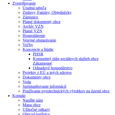
Zverejňovanie
Úradná tabuľa
Zmluvy, Faktúry, Objednávky
Zápisnice
Platné dokumenty obce
Archív VZN
Platné VZN
Hospodárenie
Verejné obstarávanie
Voľby
Koncepcie a štúdie
PHSR
Komunitný plán sociálnych služieb obce
Zákamenné
Odpadové hospodárstvo
Projekty z EÚ a iných zdrojov
Dokumenty obce
Voda
Sprístupňovanie informácií
Používanie pyrotechnických výrobkov na území obce
Kontakt
Napíšte nám
Mapa obce
Užitočné odkazy
Obecná knižnica