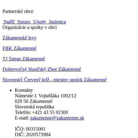
Partnerské obce
Staříč
Suszec
Ujsoly
Jasienica
Organizácie a spolky v obci
Zákamenské levy
FBK Zákamenné
TJ Tatran Zákamenné
Dobrovoľný Hasičský Zbor Zákamenné
Slovenský Červený kríž - miestny spolok Zákamenné
Kontakty
Námestie J. Vojtaššáka 1002/12
029 56 Zákamenné
Slovenská republika
Telefón: +421 43 55 92300
E-mail:
zakamenne@zakamenne.sk
IČO: 00315001
DIČ: 2020573984