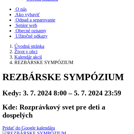
O nás
Ako vybaviť
Odpad a separovanie
Senior web
Obecné oznamy
Užitočné odkazy
Úvodná stránka
Život v obci
Kalendár akcií
REZBÁRSKE SYMPÓZIUM
REZBÁRSKE SYMPÓZIUM
Kedy:
3. 7. 2024 8:00 – 5. 7. 2024 23:59
Kde:
Rozprávkový svet pre deti a
dospelých
Pridať do Google kalendára