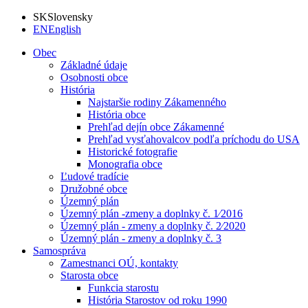
SK
Slovensky
EN
English
Obec
Základné údaje
Osobnosti obce
História
Najstaršie rodiny Zákamenného
História obce
Prehľad dejín obce Zákamenné
Prehľad vysťahovalcov podľa príchodu do USA
Historické fotografie
Monografia obce
Ľudové tradície
Družobné obce
Územný plán
Územný plán -zmeny a doplnky č. 1⁄2016
Územný plán - zmeny a doplnky č. 2⁄2020
Územný plán - zmeny a doplnky č. 3
Samospráva
Zamestnanci OÚ, kontakty
Starosta obce
Funkcia starostu
História Starostov od roku 1990