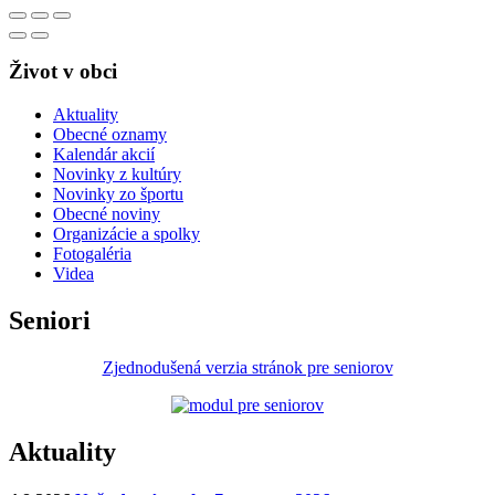
Život v obci
Aktuality
Obecné oznamy
Kalendár akcií
Novinky z kultúry
Novinky zo športu
Obecné noviny
Organizácie a spolky
Fotogaléria
Videa
Seniori
Zjednodušená verzia stránok pre seniorov
Aktuality