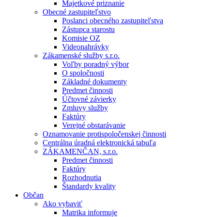
Majetkové priznanie
Obecné zastupiteľstvo
Poslanci obecného zastupiteľstva
Zástupca starostu
Komisie OZ
Videonahrávky
Zákamenské služby s.r.o.
Voľby poradný výbor
O spoločnosti
Základné dokumenty
Predmet činnosti
Účtovné závierky
Zmluvy služby
Faktúry
Verejné obstarávanie
Oznamovanie protispoločenskej činnosti
Centrálna úradná elektronická tabuľa
ZÁKAMENČAN, s.r.o.
Predmet činnosti
Faktúry
Rozhodnutia
Štandardy kvality
Občan
Ako vybaviť
Matrika informuje