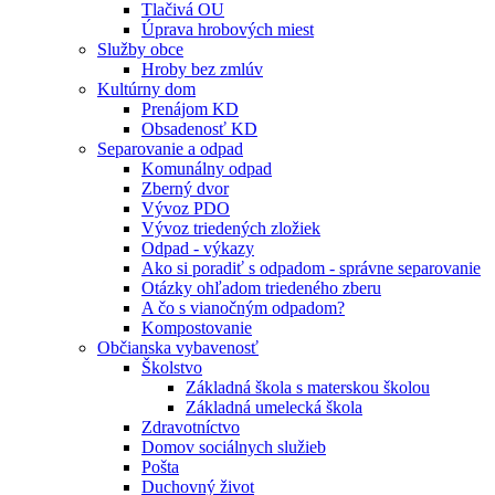
Tlačivá OU
Úprava hrobových miest
Služby obce
Hroby bez zmlúv
Kultúrny dom
Prenájom KD
Obsadenosť KD
Separovanie a odpad
Komunálny odpad
Zberný dvor
Vývoz PDO
Vývoz triedených zložiek
Odpad - výkazy
Ako si poradiť s odpadom - správne separovanie
Otázky ohľadom triedeného zberu
A čo s vianočným odpadom?
Kompostovanie
Občianska vybavenosť
Školstvo
Základná škola s materskou školou
Základná umelecká škola
Zdravotníctvo
Domov sociálnych služieb
Pošta
Duchovný život