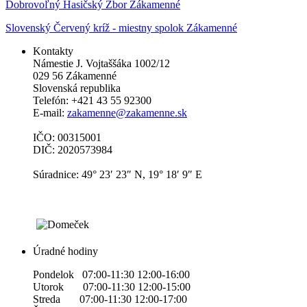
Dobrovoľný Hasičský Zbor Zákamenné
Slovenský Červený kríž - miestny spolok Zákamenné
Kontakty
Námestie J. Vojtaššáka 1002/12
029 56 Zákamenné
Slovenská republika
Telefón: +421 43 55 92300
E-mail:
zakamenne@zakamenne.sk
IČO: 00315001
DIČ: 2020573984
Súradnice: 49° 23′ 23″ N, 19° 18′ 9″ E
Úradné hodiny
Pondelok 07:00-11:30 12:00-16:00
Utorok 07:00-11:30 12:00-15:00
Streda 07:00-11:30 12:00-17:00