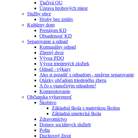
Tlačivá OU
Úprava hrobových miest
Služby obce
Hroby bez zmlúv
Kultúrny dom
Prenájom KD
Obsadenosť KD
Separovanie a odpad
Komunálny odpad
Zberný dvor
Vývoz PDO
Vývoz triedených zložiek
Odpad - výkazy
Ako si poradiť s odpadom - správne separovanie
Otázky ohľadom triedeného zberu
A čo s vianočným odpadom?
Kompostovanie
Občianska vybavenosť
Školstvo
Základná škola s materskou školou
Základná umelecká škola
Zdravotníctvo
Domov sociálnych služieb
Pošta
Duchovný život