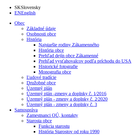
SK
Slovensky
EN
English
Obec
Základné údaje
Osobnosti obce
História
Najstaršie rodiny Zákamenného
História obce
Prehľad dejín obce Zákamenné
Prehľad vysťahovalcov podľa príchodu do USA
Historické fotografie
Monografia obce
Ľudové tradície
Družobné obce
Územný plán
Územný plán -zmeny a doplnky č. 1⁄2016
Územný plán - zmeny a doplnky č. 2⁄2020
Územný plán - zmeny a doplnky č. 3
Samospráva
Zamestnanci OÚ, kontakty
Starosta obce
Funkcia starostu
História Starostov od roku 1990