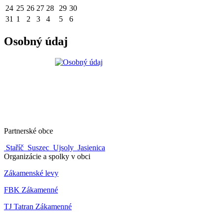
24
25
26
27
28
29
30
31
1
2
3
4
5
6
Osobný údaj
Partnerské obce
Staříč
Suszec
Ujsoly
Jasienica
Organizácie a spolky v obci
Zákamenské levy
FBK Zákamenné
TJ Tatran Zákamenné