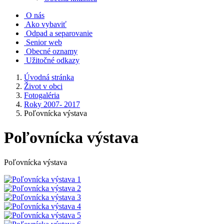
O nás
Ako vybaviť
Odpad a separovanie
Senior web
Obecné oznamy
Užitočné odkazy
Úvodná stránka
Život v obci
Fotogaléria
Roky 2007- 2017
Poľovnícka výstava
Poľovnícka výstava
Poľovnícka výstava