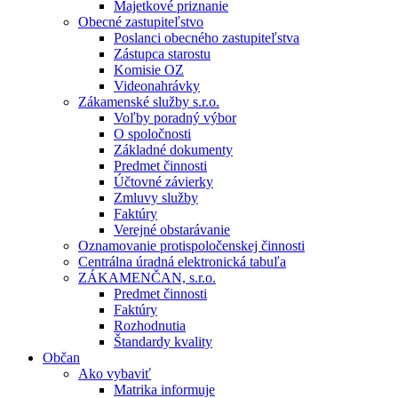
Majetkové priznanie
Obecné zastupiteľstvo
Poslanci obecného zastupiteľstva
Zástupca starostu
Komisie OZ
Videonahrávky
Zákamenské služby s.r.o.
Voľby poradný výbor
O spoločnosti
Základné dokumenty
Predmet činnosti
Účtovné závierky
Zmluvy služby
Faktúry
Verejné obstarávanie
Oznamovanie protispoločenskej činnosti
Centrálna úradná elektronická tabuľa
ZÁKAMENČAN, s.r.o.
Predmet činnosti
Faktúry
Rozhodnutia
Štandardy kvality
Občan
Ako vybaviť
Matrika informuje