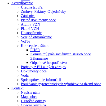
Zverejňovanie
Úradná tabuľa
Zmluvy, Faktúry, Objednávky
Zápisnice
Platné dokumenty obce
Archív VZN
Platné VZN
Hospodárenie
Verejné obstarávanie
Voľby
Koncepcie a štúdie
PHSR
Komunitný plán sociálnych služieb obce
Zákamenné
Odpadové hospodárstvo
Projekty z EÚ a iných zdrojov
Dokumenty obce
Voda
Sprístupňovanie informácií
Používanie pyrotechnických výrobkov na území obce
Kontakt
Napíšte nám
Mapa obce
Užitočné odkazy
Obecná knižnica