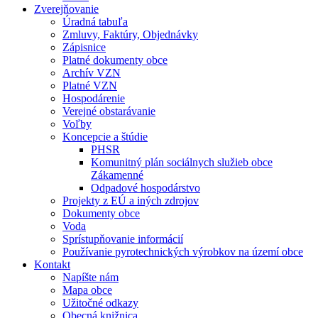
Zverejňovanie
Úradná tabuľa
Zmluvy, Faktúry, Objednávky
Zápisnice
Platné dokumenty obce
Archív VZN
Platné VZN
Hospodárenie
Verejné obstarávanie
Voľby
Koncepcie a štúdie
PHSR
Komunitný plán sociálnych služieb obce
Zákamenné
Odpadové hospodárstvo
Projekty z EÚ a iných zdrojov
Dokumenty obce
Voda
Sprístupňovanie informácií
Používanie pyrotechnických výrobkov na území obce
Kontakt
Napíšte nám
Mapa obce
Užitočné odkazy
Obecná knižnica