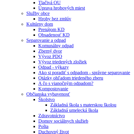
Tlačivá OU
Úprava hrobových miest
Služby obce
Hroby bez zmlúv
Kultúrny dom
Prenájom KD
Obsadenosť KD
Separovanie a odpad
Komunálny odpad
Zberný dvor
Vývoz PDO
Vývoz triedených zložiek
Odpad - výkazy
Ako si poradiť s odpadom - správne separovanie
Otázky ohľadom triedeného zberu
A čo s vianočným odpadom?
Kompostovanie
Občianska vybavenosť
Školstvo
Základná škola s materskou školou
Základná umelecká škola
Zdravotníctvo
Domov sociálnych služieb
Pošta
Duchovný život