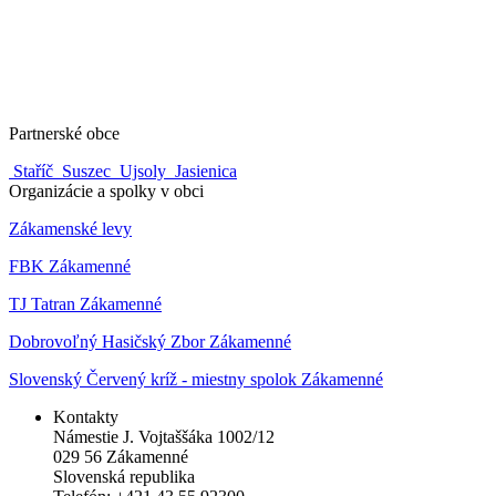
Partnerské obce
Staříč
Suszec
Ujsoly
Jasienica
Organizácie a spolky v obci
Zákamenské levy
FBK Zákamenné
TJ Tatran Zákamenné
Dobrovoľný Hasičský Zbor Zákamenné
Slovenský Červený kríž - miestny spolok Zákamenné
Kontakty
Námestie J. Vojtaššáka 1002/12
029 56 Zákamenné
Slovenská republika