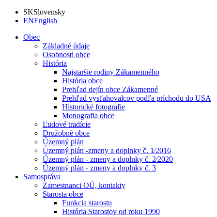
SK
Slovensky
EN
English
Obec
Základné údaje
Osobnosti obce
História
Najstaršie rodiny Zákamenného
História obce
Prehľad dejín obce Zákamenné
Prehľad vysťahovalcov podľa príchodu do USA
Historické fotografie
Monografia obce
Ľudové tradície
Družobné obce
Územný plán
Územný plán -zmeny a doplnky č. 1⁄2016
Územný plán - zmeny a doplnky č. 2⁄2020
Územný plán - zmeny a doplnky č. 3
Samospráva
Zamestnanci OÚ, kontakty
Starosta obce
Funkcia starostu
História Starostov od roku 1990