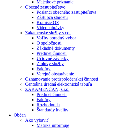
Majetkové priznanie
Obecné zastupiteľstvo
Poslanci obecného zastupiteľstva
Zástupca starostu
Komisie OZ
Videonahrávky
Zákamenské služby s.r.o.
Voľby poradný výbor
O spoločnosti
Základné dokumenty
Predmet činnosti
Účtovné závierky
Zmluvy služby
Faktúry
Verejné obstarávanie
Oznamovanie protispoločenskej činnosti
Centrálna úradná elektronická tabuľa
ZÁKAMENČAN, s.r.o.
Predmet činnosti
Faktúry
Rozhodnutia
Štandardy kvality
Občan
Ako vybaviť
Matrika informuje