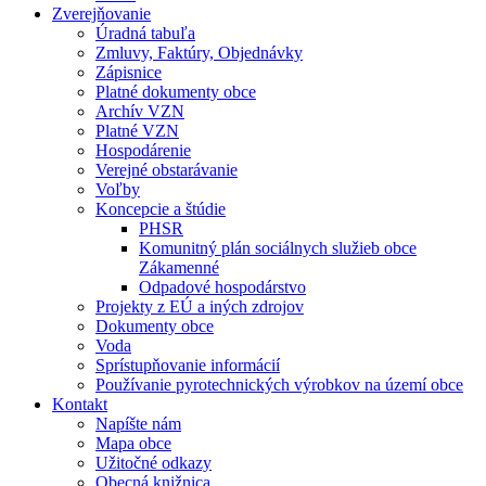
Zverejňovanie
Úradná tabuľa
Zmluvy, Faktúry, Objednávky
Zápisnice
Platné dokumenty obce
Archív VZN
Platné VZN
Hospodárenie
Verejné obstarávanie
Voľby
Koncepcie a štúdie
PHSR
Komunitný plán sociálnych služieb obce
Zákamenné
Odpadové hospodárstvo
Projekty z EÚ a iných zdrojov
Dokumenty obce
Voda
Sprístupňovanie informácií
Používanie pyrotechnických výrobkov na území obce
Kontakt
Napíšte nám
Mapa obce
Užitočné odkazy
Obecná knižnica