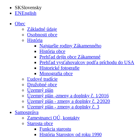
SK
Slovensky
EN
English
Obec
Základné údaje
Osobnosti obce
História
Najstaršie rodiny Zákamenného
História obce
Prehľad dejín obce Zákamenné
Prehľad vysťahovalcov podľa príchodu do USA
Historické fotografie
Monografia obce
Ľudové tradície
Družobné obce
Územný plán
Územný plán -zmeny a doplnky č. 1⁄2016
Územný plán - zmeny a doplnky č. 2⁄2020
Územný plán - zmeny a doplnky č. 3
Samospráva
Zamestnanci OÚ, kontakty
Starosta obce
Funkcia starostu
História Starostov od roku 1990