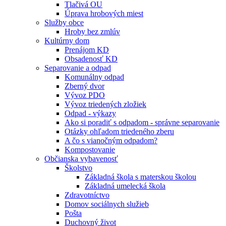
Tlačivá OU
Úprava hrobových miest
Služby obce
Hroby bez zmlúv
Kultúrny dom
Prenájom KD
Obsadenosť KD
Separovanie a odpad
Komunálny odpad
Zberný dvor
Vývoz PDO
Vývoz triedených zložiek
Odpad - výkazy
Ako si poradiť s odpadom - správne separovanie
Otázky ohľadom triedeného zberu
A čo s vianočným odpadom?
Kompostovanie
Občianska vybavenosť
Školstvo
Základná škola s materskou školou
Základná umelecká škola
Zdravotníctvo
Domov sociálnych služieb
Pošta
Duchovný život