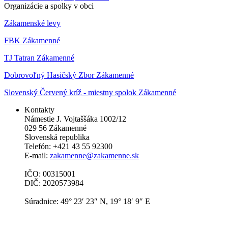
Organizácie a spolky v obci
Zákamenské levy
FBK Zákamenné
TJ Tatran Zákamenné
Dobrovoľný Hasičský Zbor Zákamenné
Slovenský Červený kríž - miestny spolok Zákamenné
Kontakty
Námestie J. Vojtaššáka 1002/12
029 56 Zákamenné
Slovenská republika
Telefón: +421 43 55 92300
E-mail:
zakamenne@zakamenne.sk
IČO: 00315001
DIČ: 2020573984
Súradnice: 49° 23′ 23″ N, 19° 18′ 9″ E