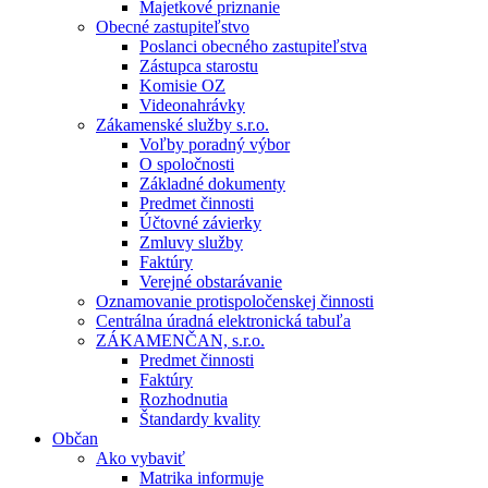
Majetkové priznanie
Obecné zastupiteľstvo
Poslanci obecného zastupiteľstva
Zástupca starostu
Komisie OZ
Videonahrávky
Zákamenské služby s.r.o.
Voľby poradný výbor
O spoločnosti
Základné dokumenty
Predmet činnosti
Účtovné závierky
Zmluvy služby
Faktúry
Verejné obstarávanie
Oznamovanie protispoločenskej činnosti
Centrálna úradná elektronická tabuľa
ZÁKAMENČAN, s.r.o.
Predmet činnosti
Faktúry
Rozhodnutia
Štandardy kvality
Občan
Ako vybaviť
Matrika informuje