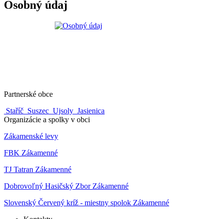
Osobný údaj
Partnerské obce
Staříč
Suszec
Ujsoly
Jasienica
Organizácie a spolky v obci
Zákamenské levy
FBK Zákamenné
TJ Tatran Zákamenné
Dobrovoľný Hasičský Zbor Zákamenné
Slovenský Červený kríž - miestny spolok Zákamenné