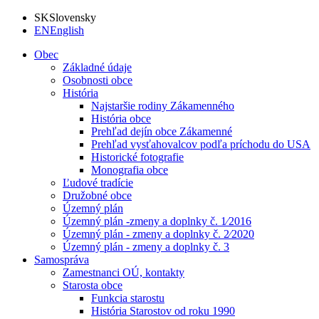
SK
Slovensky
EN
English
Obec
Základné údaje
Osobnosti obce
História
Najstaršie rodiny Zákamenného
História obce
Prehľad dejín obce Zákamenné
Prehľad vysťahovalcov podľa príchodu do USA
Historické fotografie
Monografia obce
Ľudové tradície
Družobné obce
Územný plán
Územný plán -zmeny a doplnky č. 1⁄2016
Územný plán - zmeny a doplnky č. 2⁄2020
Územný plán - zmeny a doplnky č. 3
Samospráva
Zamestnanci OÚ, kontakty
Starosta obce
Funkcia starostu
História Starostov od roku 1990