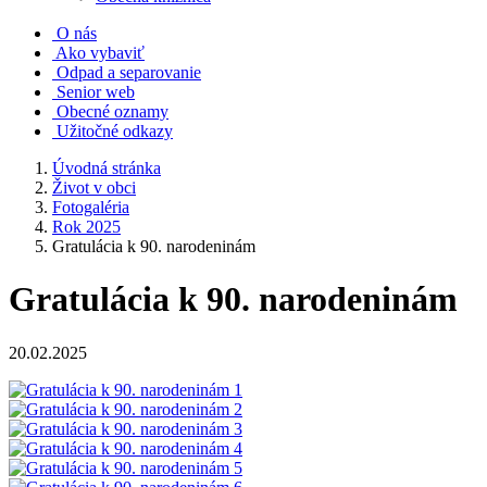
O nás
Ako vybaviť
Odpad a separovanie
Senior web
Obecné oznamy
Užitočné odkazy
Úvodná stránka
Život v obci
Fotogaléria
Rok 2025
Gratulácia k 90. narodeninám
Gratulácia k 90. narodeninám
20.02.2025