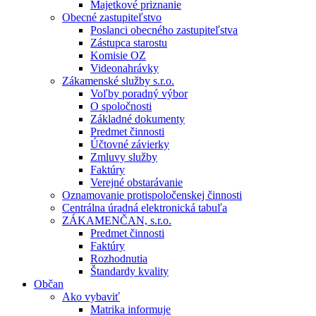
Majetkové priznanie
Obecné zastupiteľstvo
Poslanci obecného zastupiteľstva
Zástupca starostu
Komisie OZ
Videonahrávky
Zákamenské služby s.r.o.
Voľby poradný výbor
O spoločnosti
Základné dokumenty
Predmet činnosti
Účtovné závierky
Zmluvy služby
Faktúry
Verejné obstarávanie
Oznamovanie protispoločenskej činnosti
Centrálna úradná elektronická tabuľa
ZÁKAMENČAN, s.r.o.
Predmet činnosti
Faktúry
Rozhodnutia
Štandardy kvality
Občan
Ako vybaviť
Matrika informuje