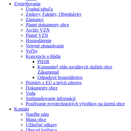
Zverejňovanie
Úradná tabuľa
Zmluvy, Faktúry, Objednávky
Zápisnice
Platné dokumenty obce
Archív VZN
Platné VZN
Hospodárenie
Verejné obstarávanie
Voľby
Koncepcie a štúdie
PHSR
Komunitný plán sociálnych služieb obce
Zákamenné
Odpadové hospodárstvo
Projekty z EÚ a iných zdrojov
Dokumenty obce
Voda
Sprístupňovanie informácií
Používanie pyrotechnických výrobkov na území obce
Kontakt
Napíšte nám
Mapa obce
Užitočné odkazy
Obecná knižnica