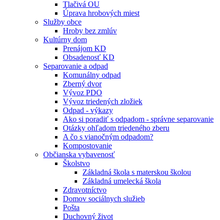
Tlačivá OU
Úprava hrobových miest
Služby obce
Hroby bez zmlúv
Kultúrny dom
Prenájom KD
Obsadenosť KD
Separovanie a odpad
Komunálny odpad
Zberný dvor
Vývoz PDO
Vývoz triedených zložiek
Odpad - výkazy
Ako si poradiť s odpadom - správne separovanie
Otázky ohľadom triedeného zberu
A čo s vianočným odpadom?
Kompostovanie
Občianska vybavenosť
Školstvo
Základná škola s materskou školou
Základná umelecká škola
Zdravotníctvo
Domov sociálnych služieb
Pošta
Duchovný život