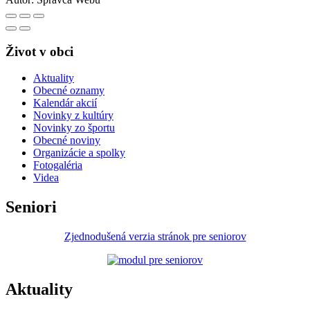
Život v obci
Aktuality
Obecné oznamy
Kalendár akcií
Novinky z kultúry
Novinky zo športu
Obecné noviny
Organizácie a spolky
Fotogaléria
Videa
Seniori
Zjednodušená verzia stránok pre seniorov
Aktuality