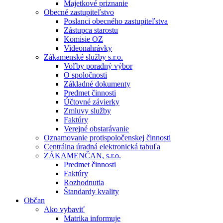
Majetkové priznanie
Obecné zastupiteľstvo
Poslanci obecného zastupiteľstva
Zástupca starostu
Komisie OZ
Videonahrávky
Zákamenské služby s.r.o.
Voľby poradný výbor
O spoločnosti
Základné dokumenty
Predmet činnosti
Účtovné závierky
Zmluvy služby
Faktúry
Verejné obstarávanie
Oznamovanie protispoločenskej činnosti
Centrálna úradná elektronická tabuľa
ZÁKAMENČAN, s.r.o.
Predmet činnosti
Faktúry
Rozhodnutia
Štandardy kvality
Občan
Ako vybaviť
Matrika informuje