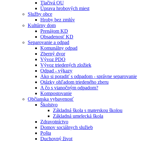
Tlačivá OU
Úprava hrobových miest
Služby obce
Hroby bez zmlúv
Kultúrny dom
Prenájom KD
Obsadenosť KD
Separovanie a odpad
Komunálny odpad
Zberný dvor
Vývoz PDO
Vývoz triedených zložiek
Odpad - výkazy
Ako si poradiť s odpadom - správne separovanie
Otázky ohľadom triedeného zberu
A čo s vianočným odpadom?
Kompostovanie
Občianska vybavenosť
Školstvo
Základná škola s materskou školou
Základná umelecká škola
Zdravotníctvo
Domov sociálnych služieb
Pošta
Duchovný život