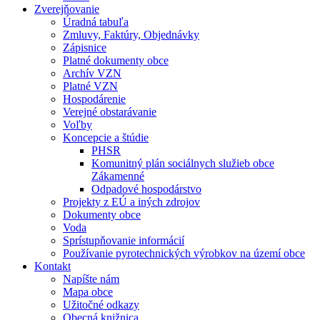
Zverejňovanie
Úradná tabuľa
Zmluvy, Faktúry, Objednávky
Zápisnice
Platné dokumenty obce
Archív VZN
Platné VZN
Hospodárenie
Verejné obstarávanie
Voľby
Koncepcie a štúdie
PHSR
Komunitný plán sociálnych služieb obce
Zákamenné
Odpadové hospodárstvo
Projekty z EÚ a iných zdrojov
Dokumenty obce
Voda
Sprístupňovanie informácií
Používanie pyrotechnických výrobkov na území obce
Kontakt
Napíšte nám
Mapa obce
Užitočné odkazy
Obecná knižnica