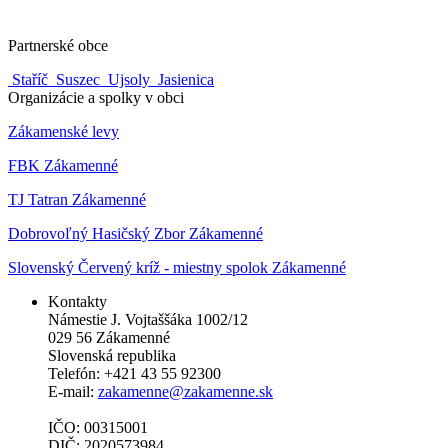
Partnerské obce
Staříč
Suszec
Ujsoly
Jasienica
Organizácie a spolky v obci
Zákamenské levy
FBK Zákamenné
TJ Tatran Zákamenné
Dobrovoľný Hasičský Zbor Zákamenné
Slovenský Červený kríž - miestny spolok Zákamenné
Kontakty
Námestie J. Vojtaššáka 1002/12
029 56 Zákamenné
Slovenská republika
Telefón: +421 43 55 92300
E-mail:
zakamenne@zakamenne.sk
IČO: 00315001
DIČ: 2020573984