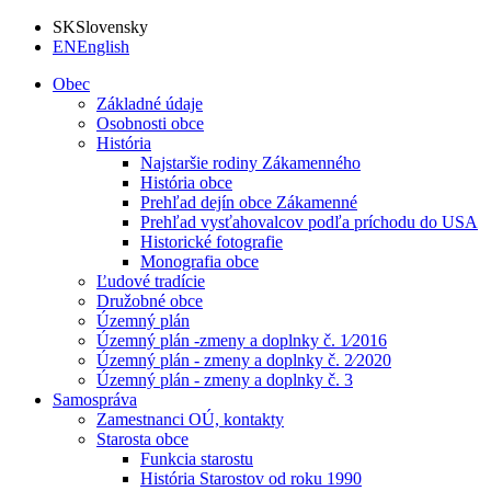
SK
Slovensky
EN
English
Obec
Základné údaje
Osobnosti obce
História
Najstaršie rodiny Zákamenného
História obce
Prehľad dejín obce Zákamenné
Prehľad vysťahovalcov podľa príchodu do USA
Historické fotografie
Monografia obce
Ľudové tradície
Družobné obce
Územný plán
Územný plán -zmeny a doplnky č. 1⁄2016
Územný plán - zmeny a doplnky č. 2⁄2020
Územný plán - zmeny a doplnky č. 3
Samospráva
Zamestnanci OÚ, kontakty
Starosta obce
Funkcia starostu
História Starostov od roku 1990