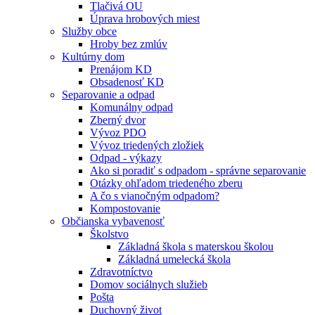
Tlačivá OU
Úprava hrobových miest
Služby obce
Hroby bez zmlúv
Kultúrny dom
Prenájom KD
Obsadenosť KD
Separovanie a odpad
Komunálny odpad
Zberný dvor
Vývoz PDO
Vývoz triedených zložiek
Odpad - výkazy
Ako si poradiť s odpadom - správne separovanie
Otázky ohľadom triedeného zberu
A čo s vianočným odpadom?
Kompostovanie
Občianska vybavenosť
Školstvo
Základná škola s materskou školou
Základná umelecká škola
Zdravotníctvo
Domov sociálnych služieb
Pošta
Duchovný život