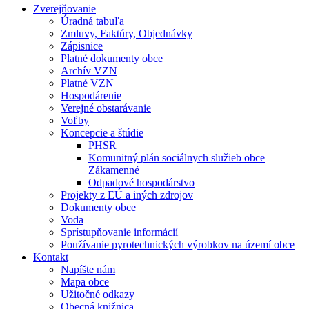
Zverejňovanie
Úradná tabuľa
Zmluvy, Faktúry, Objednávky
Zápisnice
Platné dokumenty obce
Archív VZN
Platné VZN
Hospodárenie
Verejné obstarávanie
Voľby
Koncepcie a štúdie
PHSR
Komunitný plán sociálnych služieb obce
Zákamenné
Odpadové hospodárstvo
Projekty z EÚ a iných zdrojov
Dokumenty obce
Voda
Sprístupňovanie informácií
Používanie pyrotechnických výrobkov na území obce
Kontakt
Napíšte nám
Mapa obce
Užitočné odkazy
Obecná knižnica