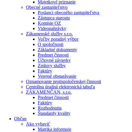
Majetkové priznanie
Obecné zastupiteľstvo
Poslanci obecného zastupiteľstva
Zástupca starostu
Komisie OZ
Videonahrávky
Zákamenské služby s.r.o.
Voľby poradný výbor
O spoločnosti
Základné dokumenty
Predmet činnosti
Účtovné závierky
Zmluvy služby
Faktúry
Verejné obstarávanie
Oznamovanie protispoločenskej činnosti
Centrálna úradná elektronická tabuľa
ZÁKAMENČAN, s.r.o.
Predmet činnosti
Faktúry
Rozhodnutia
Štandardy kvality
Občan
Ako vybaviť
Matrika informuje