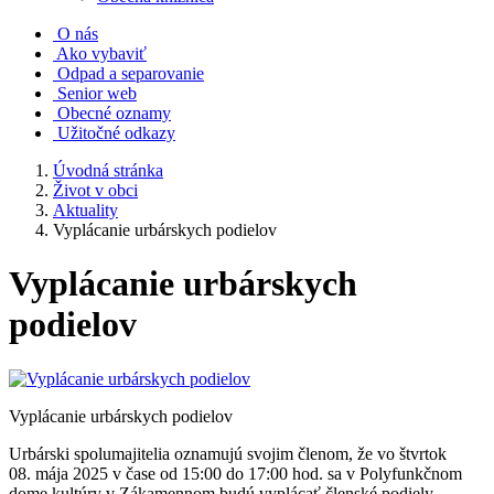
O nás
Ako vybaviť
Odpad a separovanie
Senior web
Obecné oznamy
Užitočné odkazy
Úvodná stránka
Život v obci
Aktuality
Vyplácanie urbárskych podielov
Vyplácanie urbárskych
podielov
Vyplácanie urbárskych podielov
Urbárski spolumajitelia oznamujú svojim členom, že vo štvrtok
08. mája 2025 v čase od 15:00 do 17:00 hod. sa v Polyfunkčnom
dome kultúry v Zákamennom budú vyplácať členské podiely.