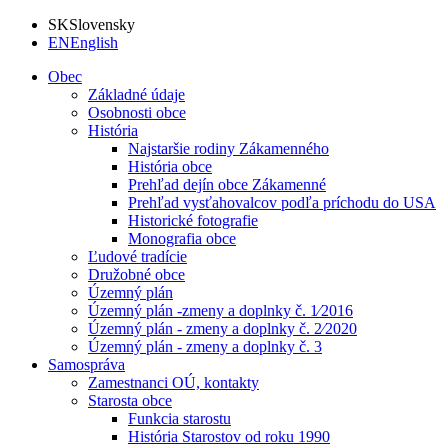
SK
Slovensky
EN
English
Obec
Základné údaje
Osobnosti obce
História
Najstaršie rodiny Zákamenného
História obce
Prehľad dejín obce Zákamenné
Prehľad vysťahovalcov podľa príchodu do USA
Historické fotografie
Monografia obce
Ľudové tradície
Družobné obce
Územný plán
Územný plán -zmeny a doplnky č. 1⁄2016
Územný plán - zmeny a doplnky č. 2⁄2020
Územný plán - zmeny a doplnky č. 3
Samospráva
Zamestnanci OÚ, kontakty
Starosta obce
Funkcia starostu
História Starostov od roku 1990