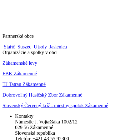
Partnerské obce
Staříč
Suszec
Ujsoly
Jasienica
Organizácie a spolky v obci
Zákamenské levy
FBK Zákamenné
TJ Tatran Zákamenné
Dobrovoľný Hasičský Zbor Zákamenné
Slovenský Červený kríž - miestny spolok Zákamenné
Kontakty
Námestie J. Vojtaššáka 1002/12
029 56 Zákamenné
Slovenská republika
Telefón: +421 43 55 92300