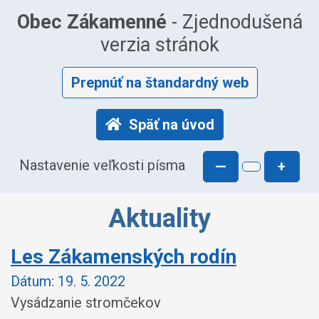
Obec Zákamenné
- Zjednodušená
verzia stránok
Prepnúť na štandardný web
Späť na úvod
Nastavenie veľkosti písma
—
+
Aktuality
Les Zákamenských rodín
Dátum:
19. 5. 2022
Vysádzanie stromčekov