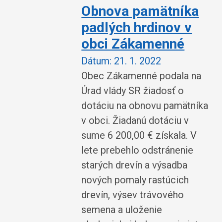
Obnova pamätníka
padlých hrdinov v
obci Zákamenné
Dátum:
21. 1. 2022
Obec Zákamenné podala na
Úrad vlády SR žiadosť o
dotáciu na obnovu pamätníka
v obci. Žiadanú dotáciu v
sume 6 200,00 € získala. V
lete prebehlo odstránenie
starých drevín a výsadba
nových pomaly rastúcich
drevín, výsev trávového
semena a uloženie