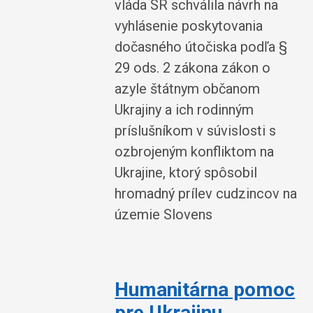
vláda SR schválila návrh na
vyhlásenie poskytovania
dočasného útočiska podľa §
29 ods. 2 zákona zákon o
azyle štátnym občanom
Ukrajiny a ich rodinným
príslušníkom v súvislosti s
ozbrojeným konfliktom na
Ukrajine, ktorý spôsobil
hromadný prílev cudzincov na
územie Slovens
Humanitárna pomoc
pre Ukrajinu