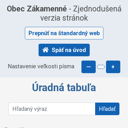
Obec Zákamenné
- Zjednodušená
verzia stránok
Prepnúť na štandardný web
Späť na úvod
Nastavenie veľkosti písma
—
+
Úradná tabuľa
Hľadaný výraz:
Hľadať