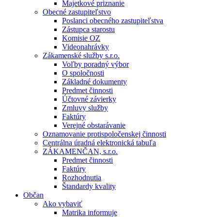
Majetkové priznanie
Obecné zastupiteľstvo
Poslanci obecného zastupiteľstva
Zástupca starostu
Komisie OZ
Videonahrávky
Zákamenské služby s.r.o.
Voľby poradný výbor
O spoločnosti
Základné dokumenty
Predmet činnosti
Účtovné závierky
Zmluvy služby
Faktúry
Verejné obstarávanie
Oznamovanie protispoločenskej činnosti
Centrálna úradná elektronická tabuľa
ZÁKAMENČAN, s.r.o.
Predmet činnosti
Faktúry
Rozhodnutia
Štandardy kvality
Občan
Ako vybaviť
Matrika informuje