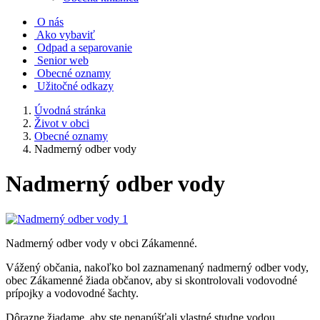
O nás
Ako vybaviť
Odpad a separovanie
Senior web
Obecné oznamy
Užitočné odkazy
Úvodná stránka
Život v obci
Obecné oznamy
Nadmerný odber vody
Nadmerný odber vody
Nadmerný odber vody v obci Zákamenné.
Vážený občania, nakoľko bol zaznamenaný nadmerný odber vody,
obec Zákamenné žiada občanov, aby si skontrolovali vodovodné
prípojky a vodovodné šachty.
Dôrazne žiadame, aby ste nenapúšťali vlastné studne vodou.