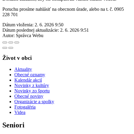
Poruchu prosíme nahlásiť na obecnom úrade, alebo na t. č. 0905
228 701
Dátum vloženia:
2. 6. 2026 9:50
Dátum poslednej aktualizácie:
2. 6. 2026 9:51
Autor:
Správca Webu
Život v obci
Aktuality
Obecné oznamy
Kalendár akcií
Novinky z kultúry
Novinky zo športu
Obecné noviny
Organizácie a spolky
Fotogaléria
Videa
Seniori