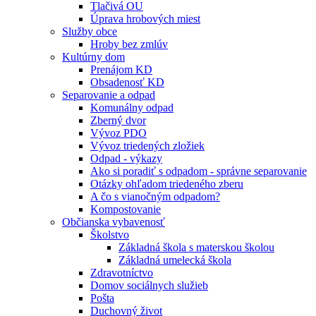
Tlačivá OU
Úprava hrobových miest
Služby obce
Hroby bez zmlúv
Kultúrny dom
Prenájom KD
Obsadenosť KD
Separovanie a odpad
Komunálny odpad
Zberný dvor
Vývoz PDO
Vývoz triedených zložiek
Odpad - výkazy
Ako si poradiť s odpadom - správne separovanie
Otázky ohľadom triedeného zberu
A čo s vianočným odpadom?
Kompostovanie
Občianska vybavenosť
Školstvo
Základná škola s materskou školou
Základná umelecká škola
Zdravotníctvo
Domov sociálnych služieb
Pošta
Duchovný život