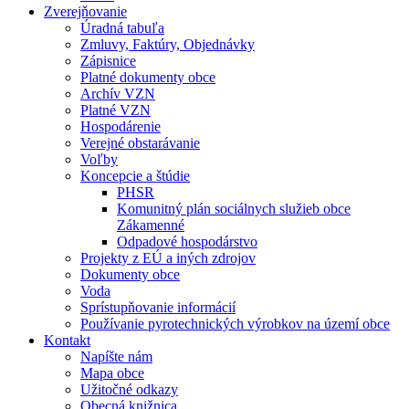
Zverejňovanie
Úradná tabuľa
Zmluvy, Faktúry, Objednávky
Zápisnice
Platné dokumenty obce
Archív VZN
Platné VZN
Hospodárenie
Verejné obstarávanie
Voľby
Koncepcie a štúdie
PHSR
Komunitný plán sociálnych služieb obce
Zákamenné
Odpadové hospodárstvo
Projekty z EÚ a iných zdrojov
Dokumenty obce
Voda
Sprístupňovanie informácií
Používanie pyrotechnických výrobkov na území obce
Kontakt
Napíšte nám
Mapa obce
Užitočné odkazy
Obecná knižnica