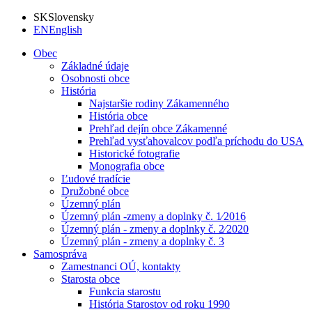
SK
Slovensky
EN
English
Obec
Základné údaje
Osobnosti obce
História
Najstaršie rodiny Zákamenného
História obce
Prehľad dejín obce Zákamenné
Prehľad vysťahovalcov podľa príchodu do USA
Historické fotografie
Monografia obce
Ľudové tradície
Družobné obce
Územný plán
Územný plán -zmeny a doplnky č. 1⁄2016
Územný plán - zmeny a doplnky č. 2⁄2020
Územný plán - zmeny a doplnky č. 3
Samospráva
Zamestnanci OÚ, kontakty
Starosta obce
Funkcia starostu
História Starostov od roku 1990