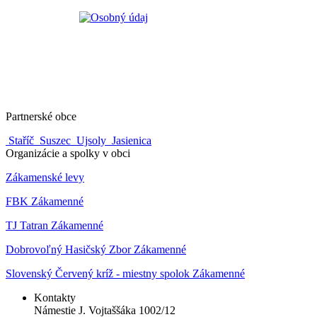
Partnerské obce
Staříč
Suszec
Ujsoly
Jasienica
Organizácie a spolky v obci
Zákamenské levy
FBK Zákamenné
TJ Tatran Zákamenné
Dobrovoľný Hasičský Zbor Zákamenné
Slovenský Červený kríž - miestny spolok Zákamenné
Kontakty
Námestie J. Vojtaššáka 1002/12