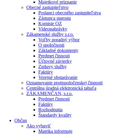
Majetkové priznanie
Obecné zastupiteľstvo
Poslanci obecného zastupiteľstva
Zástupca starostu
Komisie OZ
Videonahrávky
Zákamenské služby s.r.o.
Voľby poradný výbor
O spoločnosti
Základné dokumenty
Predmet činnosti
Účtovné závierky
Zmluvy služby
Faktúry
Verejné obstarávanie
Oznamovanie protispoločenskej činnosti
Centrálna úradná elektronická tabuľa
ZÁKAMENČAN, s.r.o.
Predmet činnosti
Faktúry
Rozhodnutia
Štandardy kvality
Občan
Ako vybaviť
Matrika informuje