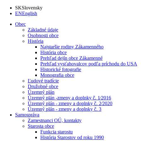
SK
Slovensky
EN
English
Obec
Základné údaje
Osobnosti obce
História
Najstaršie rodiny Zákamenného
História obce
Prehľad dejín obce Zákamenné
Prehľad vysťahovalcov podľa príchodu do USA
Historické fotografie
Monografia obce
Ľudové tradície
Družobné obce
Územný plán
Územný plán -zmeny a doplnky č. 1⁄2016
Územný plán - zmeny a doplnky č. 2⁄2020
Územný plán - zmeny a doplnky č. 3
Samospráva
Zamestnanci OÚ, kontakty
Starosta obce
Funkcia starostu
História Starostov od roku 1990