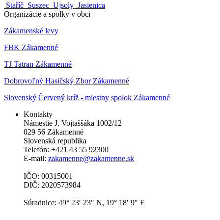
Staříč
Suszec
Ujsoly
Jasienica
Organizácie a spolky v obci
Zákamenské levy
FBK Zákamenné
TJ Tatran Zákamenné
Dobrovoľný Hasičský Zbor Zákamenné
Slovenský Červený kríž - miestny spolok Zákamenné
Kontakty
Námestie J. Vojtaššáka 1002/12
029 56 Zákamenné
Slovenská republika
Telefón: +421 43 55 92300
E-mail:
zakamenne@zakamenne.sk
IČO: 00315001
DIČ: 2020573984
Súradnice: 49° 23′ 23″ N, 19° 18′ 9″ E