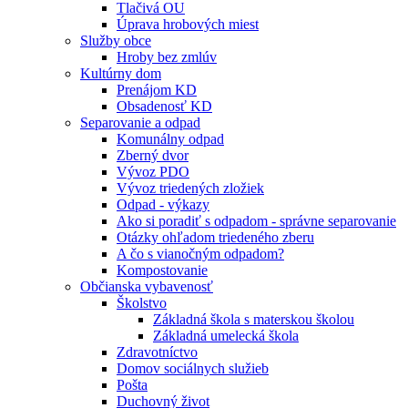
Tlačivá OU
Úprava hrobových miest
Služby obce
Hroby bez zmlúv
Kultúrny dom
Prenájom KD
Obsadenosť KD
Separovanie a odpad
Komunálny odpad
Zberný dvor
Vývoz PDO
Vývoz triedených zložiek
Odpad - výkazy
Ako si poradiť s odpadom - správne separovanie
Otázky ohľadom triedeného zberu
A čo s vianočným odpadom?
Kompostovanie
Občianska vybavenosť
Školstvo
Základná škola s materskou školou
Základná umelecká škola
Zdravotníctvo
Domov sociálnych služieb
Pošta
Duchovný život