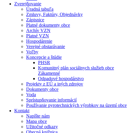
Zverejňovanie
Úradná tabuľa
Zmluvy, Faktúry, Objednávky
Zápisnice
Platné dokumenty obce
Archív VZN
Platné VZN
Hospodárenie
Verejné obstarávanie
Voľby
Koncepcie a štúdie
PHSR
Komunitný plán sociálnych služieb obce
Zákamenné
Odpadové hospodárstvo
Projekty z EÚ a iných zdrojov
Dokumenty obce
Voda
Sprístupňovanie informácií
Používanie pyrotechnických výrobkov na území obce
Kontakt
Napíšte nám
Mapa obce
Užitočné odkazy
Obecná knižnica